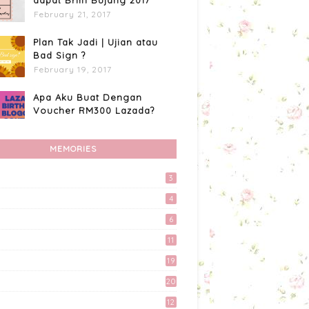
dapat Brim Bujang 2017
February 21, 2017
Plan Tak Jadi | Ujian atau
Bad Sign ?
February 19, 2017
Apa Aku Buat Dengan
Voucher RM300 Lazada?
April 11, 2017
MEMORIES
Custome Organizer
Wallpaper Menggunakan
Photoscape
3
April 15, 2017
4
Preparation Majlis Tunang
6
Simple
11
June 18, 2017
19
Akhirnya Blog Mayy Jie
20
Lulus Juga Adsense
April 27, 2017
12