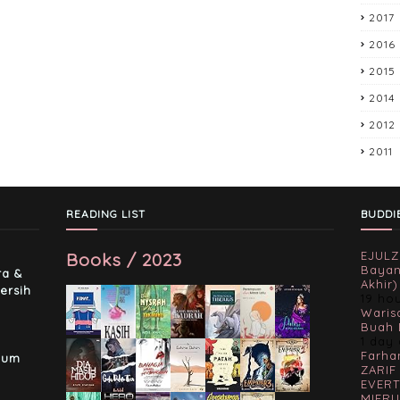
2017
2016
2015
2014
2012
2011
READING LIST
BUDDI
Books / 2023
EJULZ
-
Bayan
ra &
Akhir)
ersih
19 ho
Waris
Buah 
1 day
Farha
lum
ZARIF
EVERT
MIERU