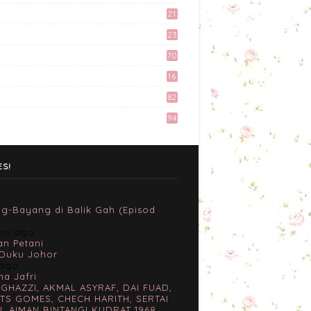
9
21
Kali Pertama Tempah Header
3
& Gambar Sidebar dari
23
Mellya Crayola.
6
70
February 11, 2017
16
Misi Mencari Bloglist!
82
April 06, 2017
94
Tingkatkan Trafik Blog
dengan Group Facebook
ES!
'Kami Suka Terjah Blog'
March 24, 2017
g-Bayang di Balik Gah (Episod
urs ago
an Petani
Duku Johor
 ago
na Jafri
 GHAZZI, AKMAL ASYRAF, DAI FUAD,
TS GOMES, CHECH HARITH, SERTAI
L AIMAN BINTANGI KUDRAT 1968