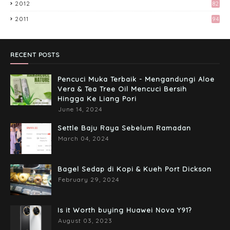
2012
82
2011
94
Misi Mencari Bloglist!
April 06, 2017
RECENT POSTS
Pencuci Muka Terbaik - Mengandungi Aloe
Vera & Tea Tree Oil Mencuci Bersih
Hingga Ke Liang Pori
June 14, 2024
Settle Baju Raya Sebelum Ramadan
March 04, 2024
Bagel Sedap di Kopi & Kueh Port Dickson
February 29, 2024
Is it Worth buying Huawei Nova Y91?
August 03, 2023