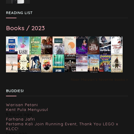
READING LIST
Books / 2023
Noor Maizan's favorite books »
BUDDIES!
Warisan Petani
Kent Pula Menyusul
5 hours ago
Farhana Jafri
Pertama Kali Join Running Event, Thank You LEGO x
KLCC!
1 day ago