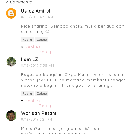
6 Comments
Ustaz Amirul
8/19/2019 4:36 AM
Nice sharing. Semoga anak2 murid berjaya dgn
cemerlang 🙂
Reply
Delete
Replies
Reply
I am LZ
8/19/2019 7:55 AM
Bagus perkongsian Cikgu Mayy.. Anak sis tahun
5 next year UPSR so memang membantu sangat
nota-nota begini.. Thank you for sharing..
Reply
Delete
Replies
Reply
Warisan Petani
8/19/2019 3:21 PM
Mudah2an ramai yang dapat 6A nanti.
Profesi guru tugas yang mulia.