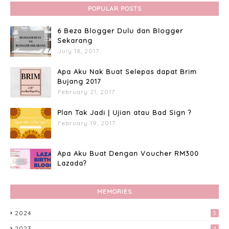
POPULAR POSTS
6 Beza Blogger Dulu dan Blogger
Sekarang
July 18, 2017
Apa Aku Nak Buat Selepas dapat Brim
Bujang 2017
February 21, 2017
Plan Tak Jadi | Ujian atau Bad Sign ?
February 19, 2017
Apa Aku Buat Dengan Voucher RM300
Lazada?
April 11, 2017
MEMORIES
Custome Organizer Wallpaper
Menggunakan Photoscape
2024
3
April 15, 2017
2023
4