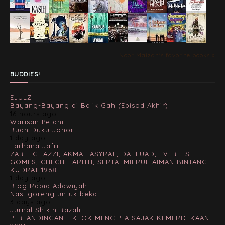
Noor Maizan's favorite books »
BUDDIES!
EJULZ
Bayang-Bayang di Balik Gah (Episod Akhir)
16 hours ago
Warisan Petani
Buah Duku Johor
1 day ago
Farhana Jafri
ZARIF GHAZZI, AKMAL ASYRAF, DAI FUAD, EVERTTS
GOMES, CHECH HARITH, SERTAI MIERUL AIMAN BINTANGI
KUDRAT 1968
1 day ago
Blog Rabia Adawiyah
Nasi goreng untuk bekal
3 days ago
Jurnal Shikin Razali
PERTANDINGAN TIKTOK MENCIPTA SAJAK KEMERDEKAAN