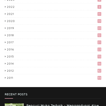
Preparation Majlis Tunang Simple
2022
6
June 18, 2017
2021
11
2020
19
Akhirnya Blog Mayy Jie Lulus Juga
Adsense
2019
20
April 27, 2017
2018
12
9
Kali Pertama Tempah Header & Gambar
2017
21
Sidebar dari Mellya Crayola.
3
2016
23
February 11, 2017
6
2015
70
Misi Mencari Bloglist!
2014
16
April 06, 2017
2012
82
2011
94
Tingkatkan Trafik Blog dengan Group
Facebook 'Kami Suka Terjah Blog'
March 24, 2017
RECENT POSTS
Pencuci Muka Terbaik - Mengandungi Aloe