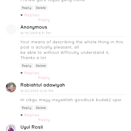
Reply
Delete
Replies
Reply
Anonymous
8/19/2019 8:31 PM
Your means of describing the whole thing in this
post is actually pleasant, all
be able to without difficulty understand it,
Thanks a lot.
Reply
Delete
Replies
Reply
Rabiahtul adawiyah
8/20/2019 12:01 PM
Hi cikgu mayy.insyaAllah goodluck budak2 upsr.
Reply
Delete
Replies
Reply
Uyul Rosli