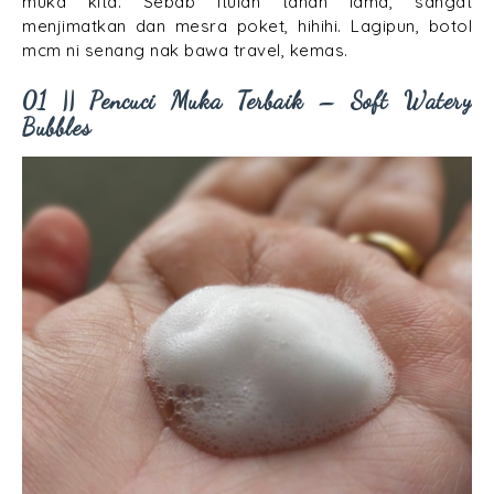
muka kita. Sebab itulah tahan lama, sangat
menjimatkan dan mesra poket, hihihi. Lagipun, botol
mcm ni senang nak bawa travel, kemas.
01 || Pencuci Muka Terbaik – Soft Watery
Bubbles