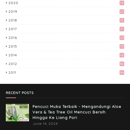
2020
19
Kali Pertama Tempah Header & Gambar
Sidebar dari Mellya Crayola.
2019
20
February 11, 2017
2018
12
9
Apa Aku Buat Dengan Voucher RM300
2017
21
Lazada?
3
2016
23
April 11, 2017
6
2015
70
Misi Mencari Bloglist!
2014
16
April 06, 2017
2012
82
2011
94
Preparation Majlis Tunang Simple
June 18, 2017
RECENT POSTS
Pencuci Muka Terbaik - Mengandungi Aloe
Vera & Tea Tree Oil Mencuci Bersih
Hingga Ke Liang Pori
June 14, 2024