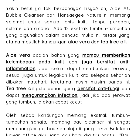
Yakin betul ya tak berbahaya? InsyaAllah, Aloe AC
Bubble Cleanser dari Hansaegee Nature ni memang
selamat untuk semua jenis kulit. Tanpa paraben,
sulfate dan alcohol. Ada 12 ekstrak tumbuh-tumbuhan
yang digunakan dalam pencuci muka ni, tetapi yang
utama mestilah kandungan
aloe vera
dan
tea tree oil.
Aloe vera
adalah bahan yang
mampu memberikan
kelembapan pada kulit
dan
juga bersifat anti-
inflammation
. Jadi selain dapat sembuhkan jerawat,
sesuai juga untuk legakan kulit kita selepas seharian
dibakar matahari, terutama musim-musim panas ni.
Tea tree oil
pula bahan yang
bersifat anti-fungi
dan
dapat
mengurangkan infection
, jadi jika ada jerawat
yang tumbuh, ia akan cepat kecut.
Oleh sebab kandungan memang ekstrak tumbuh-
tumbuhan sahaja, memang bau cleanser ni sangat
menenangkan ye, bau semulajadi yang fresh. Bak kata
kawan office aku yang aku bagi dia try haritu , “Bau