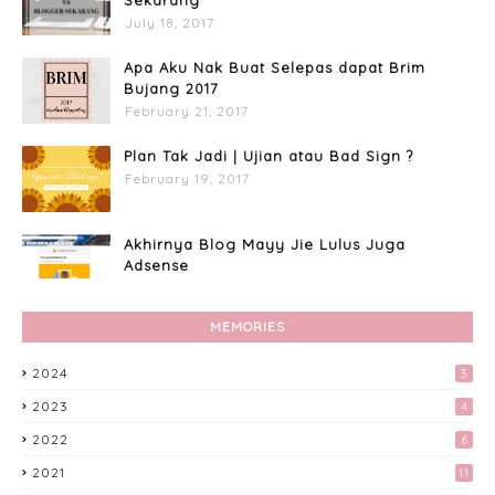
Sekarang
July 18, 2017
Apa Aku Nak Buat Selepas dapat Brim
Bujang 2017
February 21, 2017
Plan Tak Jadi | Ujian atau Bad Sign ?
February 19, 2017
Akhirnya Blog Mayy Jie Lulus Juga
Adsense
April 27, 2017
MEMORIES
Custome Organizer Wallpaper
Menggunakan Photoscape
2024
3
April 15, 2017
2023
4
Tingkatkan Trafik Blog dengan Group
2022
6
Facebook 'Kami Suka Terjah Blog'
March 24, 2017
2021
11