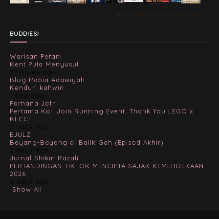
Noor Maizan's favorite books »
BUDDIES!
Warisan Petani
Kent Pula Menyusul
22 hours ago
Blog Rabia Adawiyah
Kenduri kahwin
1 day ago
Farhana Jafri
Pertama Kali Join Running Event, Thank You LEGO x
KLCC!
2 days ago
EJULZ
Bayang-Bayang di Balik Gah (Episod Akhir)
2 days ago
Jurnal Shikin Razali
PERTANDINGAN TIKTOK MENCIPTA SAJAK KEMERDEKAAN
2026
6 days ago
Show All