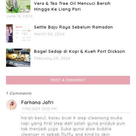
Vera & Tea Tree Oil Mencuci Bersih
Hingga Ke Liang Pori
June 14, 2024
Settle Baju Raya Sebelum Ramadan
March 04, 2024
Bagel Sedap di Kopi & Kueh Port Dickson
February 29, 2024
POST A COMMENT
1 Comments
Farhana Jafri
7/03/2024 10:03 AM
ha'ah betul, kalau buat 9 step cleansing muka
tapi yang first step dah salah guna produk pun
tak menjadi juga. Suka guna aloe bubble
cleanser ni sebab fluffy and kind to skin.