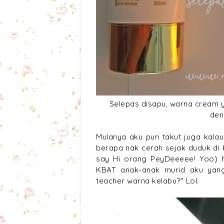
Selepas disapu, warna cream y
den
Mulanya aku pun takut juga kala
berapa nak cerah sejak duduk di ka
say Hi orang PeyDeeeee! Yoo) h
KBAT anak-anak murid aku yang
teacher warna kelabu?" Lol.