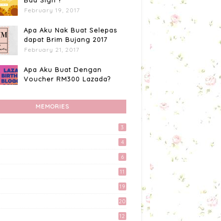
Bad Sign ?
February 19, 2017
Apa Aku Nak Buat Selepas
dapat Brim Bujang 2017
February 21, 2017
Apa Aku Buat Dengan
Voucher RM300 Lazada?
April 11, 2017
MEMORIES
Custome Organizer
Wallpaper Menggunakan
Photoscape
3
April 15, 2017
4
Preparation Majlis Tunang
6
Simple
11
June 18, 2017
19
Kali Pertama Tempah Header
20
& Gambar Sidebar dari
Mellya Crayola.
12