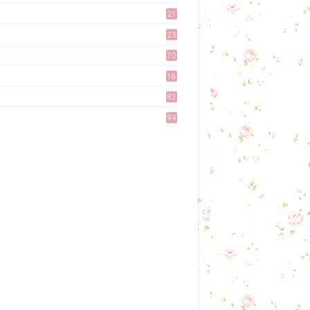
February 11, 2017
9
21
3
Akhirnya Blog Mayy Jie
23
Lulus Juga Adsense
6
70
April 27, 2017
16
Tingkatkan Trafik Blog
82
dengan Group Facebook
'Kami Suka Terjah Blog'
94
March 24, 2017
Misi Mencari Bloglist!
April 06, 2017