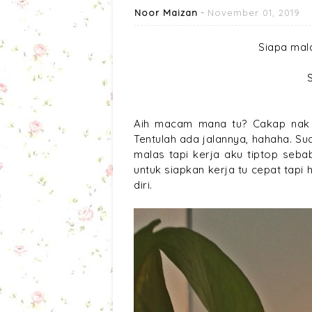
Noor Maizan
November 01, 2019
Siapa mal
Aih macam mana tu? Cakap nak c
Tentulah ada jalannya, hahaha. S
malas tapi kerja aku tiptop seba
untuk siapkan kerja tu cepat tap
diri.