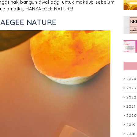
 sangat nak bangun awal pagi untuk makeup sebelum
enyelamatku, HANSAEGEE NATURE!
AEGEE NATURE
2024
2023
2022
2021
2020
2019
2018