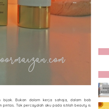
ah bijak. Bukan dalam kerja sahaja, dalam bab
an pintas. Tak percayalah aku pada istilah beauty is