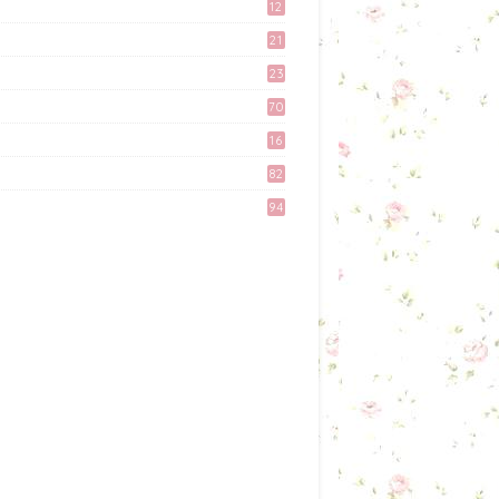
'Kami Suka Terjah Blog'
12
March 24, 2017
9
21
3
Preparation Majlis Tunang
23
Simple
6
70
June 18, 2017
16
Kali Pertama Tempah Header
82
& Gambar Sidebar dari
Mellya Crayola.
94
February 11, 2017
Misi Mencari Bloglist!
April 06, 2017