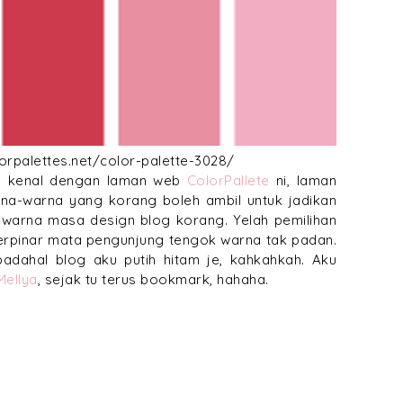
lorpalettes.net/color-palette-3028/
lum kenal dengan laman web
ColorPallete
ni, laman
na-warna yang korang boleh ambil untuk jadikan
warna masa design blog korang. Yelah pemilihan
 berpinar mata pengunjung tengok warna tak padan.
adahal blog aku putih hitam je, kahkahkah. Aku
Mellya
, sejak tu terus bookmark, hahaha.