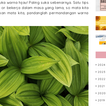
uka warna hijau! Paling suka sebenarnya. Satu tips
y or bekerja dalam masa yang lama, so mata kita
laxkan mata kita, pandanglah permandangan warna
2024
2023
2022
2021
2020
2019