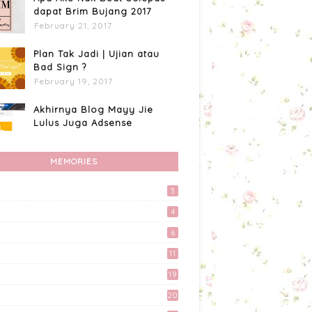
dapat Brim Bujang 2017
February 21, 2017
Plan Tak Jadi | Ujian atau
Bad Sign ?
February 19, 2017
Akhirnya Blog Mayy Jie
Lulus Juga Adsense
April 27, 2017
MEMORIES
Apa Aku Buat Dengan
Voucher RM300 Lazada?
3
April 11, 2017
4
Custome Organizer
6
Wallpaper Menggunakan
Photoscape
11
April 15, 2017
19
Tingkatkan Trafik Blog
20
dengan Group Facebook