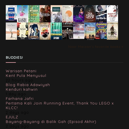
Noor Maizan's favorite books »
BUDDIES!
Warisan Petani
Kent Pula Menyusul
22 hours ago
Blog Rabia Adawiyah
Kenduri kahwin
1 day ago
Farhana Jafri
Pertama Kali Join Running Event, Thank You LEGO x
KLCC!
2 days ago
EJULZ
Bayang-Bayang di Balik Gah (Episod Akhir)
2 days ago