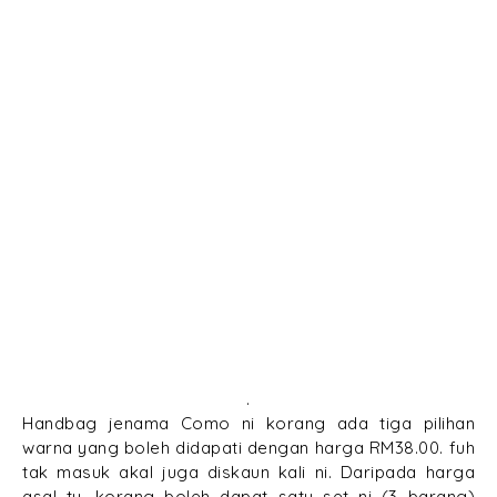
.
Handbag jenama Como ni korang ada tiga pilihan
warna yang boleh didapati dengan harga RM38.00. fuh
tak masuk akal juga diskaun kali ni. Daripada harga
asal tu, korang boleh dapat satu set ni (3 barang)