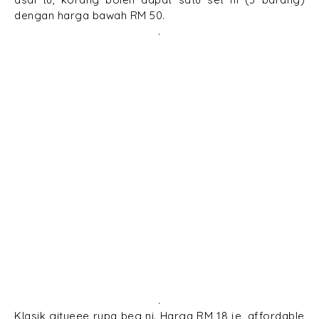
dengan harga bawah RM 50.
.
.
Klasik gitueee rupa beg ni. Harga RM 18 je, affordable