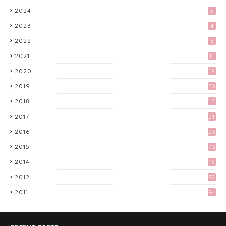
Menggunakan Photoscape
2024
3
April 15, 2017
2023
4
Tingkatkan Trafik Blog dengan Group
2022
6
Facebook 'Kami Suka Terjah Blog'
March 24, 2017
2021
11
2020
19
Apa Aku Buat Dengan Voucher RM300
Lazada?
2019
20
April 11, 2017
2018
12
9
Kali Pertama Tempah Header & Gambar
2017
21
Sidebar dari Mellya Crayola.
3
2016
23
February 11, 2017
6
2015
70
Misi Mencari Bloglist!
2014
16
April 06, 2017
2012
82
2011
94
Preparation Majlis Tunang Simple
June 18, 2017