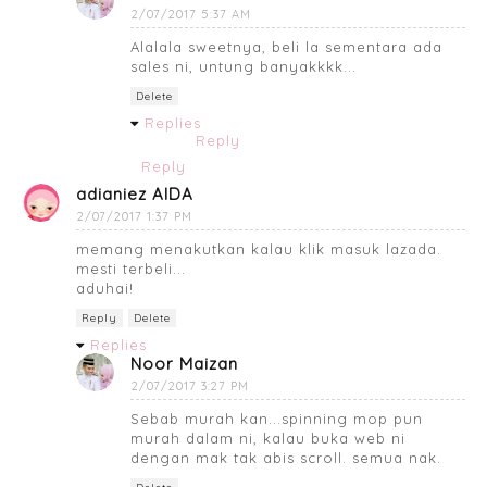
2/07/2017 5:37 AM
Alalala sweetnya, beli la sementara ada
sales ni, untung banyakkkk...
Delete
Replies
Reply
Reply
adianiez AIDA
2/07/2017 1:37 PM
memang menakutkan kalau klik masuk lazada.
mesti terbeli...
aduhai!
Reply
Delete
Replies
Noor Maizan
2/07/2017 3:27 PM
Sebab murah kan...spinning mop pun
murah dalam ni, kalau buka web ni
dengan mak tak abis scroll. semua nak.