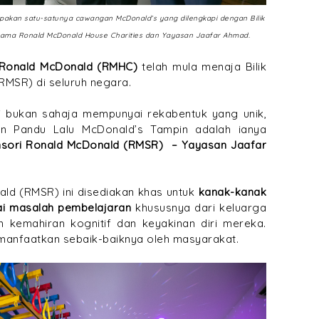
pakan satu-satunya cawangan McDonald’s yang dilengkapi dengan Bilik
rsama Ronald McDonald House Charities dan Yayasan Jaafar Ahmad.
 Ronald McDonald (RMHC)
telah mula menaja Bilik
RMSR) di seluruh negara.
ni bukan sahaja mempunyai rekabentuk yang unik,
an Pandu Lalu McDonald’s Tampin adalah ianya
Sensori Ronald McDonald (RMSR) – Yayasan Jaafar
ald (RMSR) ini disediakan khas untuk
kanak-kanak
i masalah pembelajaran
khususnya dari keluarga
 kemahiran kognitif dan keyakinan diri mereka.
imanfaatkan sebaik-baiknya oleh masyarakat.