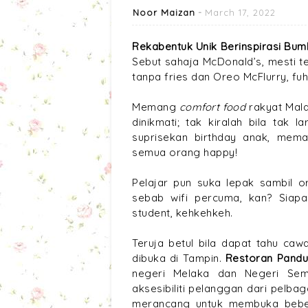
Noor Maizan
March 17, 2022
Rekabentuk Unik Berinspirasi Bum
Sebut sahaja McDonald’s, mesti 
tanpa fries dan Oreo McFlurry, fuh,
Memang
comfort food
rakyat Mal
dinikmati; tak kiralah bila tak
suprisekan birthday anak, mema
semua orang happy!
Pelajar pun suka lepak sambil 
sebab wifi percuma, kan? Siap
student, kehkehkeh.
Teruja betul bila dapat tahu caw
dibuka di Tampin.
Restoran Pandu
negeri Melaka dan Negeri Sem
aksesibiliti pelanggan dari pelba
merancang untuk membuka bebe