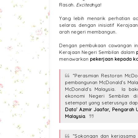
Rasah.
Excited
nya!
Yang lebih menarik perhatian a
selaras dengan inisiatif Keraja
arah negeri membangun.
Dengan pembukaan cawangan ini
Kerajaan Negeri Sembilan dalam
p
menawarkan
pekerjaan kepada ko
“Perasmian Restoran McDon
pembangunan McDonald’s Malays
McDonald’s Malaysia. Ia ba
ekonomi Negeri Sembilan di
setempat yang seterusnya dapa
Dato’ Azmir Jaafar, Pengarah
Malaysia
.
“Sokongan dan kerjasama sy