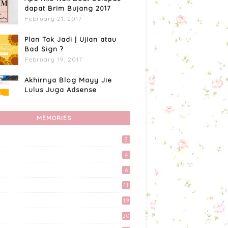
dapat Brim Bujang 2017
February 21, 2017
Plan Tak Jadi | Ujian atau
Bad Sign ?
February 19, 2017
Akhirnya Blog Mayy Jie
Lulus Juga Adsense
April 27, 2017
MEMORIES
Custome Organizer
Wallpaper Menggunakan
Photoscape
3
April 15, 2017
4
Tingkatkan Trafik Blog
6
dengan Group Facebook
11
'Kami Suka Terjah Blog'
March 24, 2017
19
20
Kali Pertama Tempah Header
& Gambar Sidebar dari