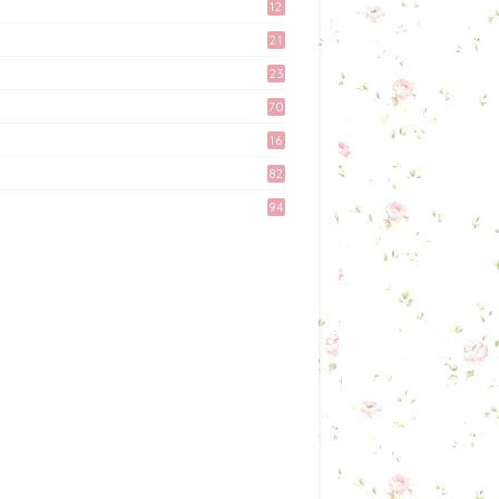
12
Mellya Crayola.
9
21
February 11, 2017
3
23
Apa Aku Buat Dengan
6
Voucher RM300 Lazada?
70
April 11, 2017
16
Misi Mencari Bloglist!
82
April 06, 2017
94
Preparation Majlis Tunang
Simple
June 18, 2017