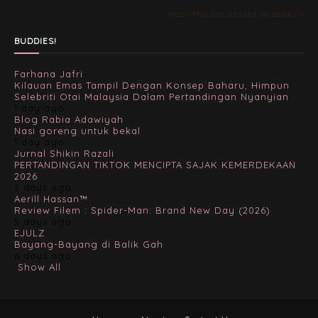
Noor Maizan's favorite books »
BUDDIES!
Farhana Jafri
Kilauan Emas Tampil Dengan Konsep Baharu, Himpun
Selebriti Otai Malaysia Dalam Pertandingan Nyanyian
1 day ago
Blog Rabia Adawiyah
Nasi goreng untuk bekal
1 day ago
Jurnal Shikin Razali
PERTANDINGAN TIKTOK MENCIPTA SAJAK KEMERDEKAAN
2026
2 days ago
Aerill Hassan™
Review Filem : Spider-Man: Brand New Day (2026)
5 days ago
EJULZ
Bayang-Bayang di Balik Gah
6 days ago
Show All