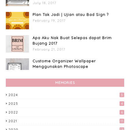
July 18, 2017
Plan Tak Jadi | Ujian atau Bad Sign ?
February 19, 2017
Apa Aku Nak Buat Selepas dapat Brim
Bujang 2017
February 21, 2017
Custome Organizer Wallpaper
Menggunakan Photoscape
April 15, 2017
MEMORIES
Apa Aku Buat Dengan Voucher RM300
Lazada?
2024
3
April 11, 2017
2023
4
Akhirnya Blog Mayy Jie Lulus Juga
2022
6
Adsense
April 27, 2017
2021
11
2020
19