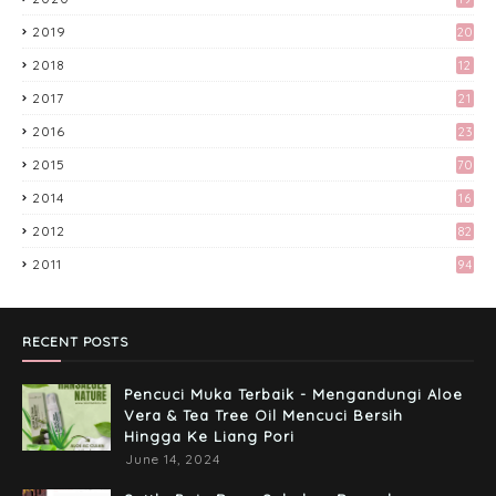
Kali Pertama Tempah Header & Gambar
Sidebar dari Mellya Crayola.
2019
20
February 11, 2017
2018
12
9
Preparation Majlis Tunang Simple
2017
21
June 18, 2017
3
2016
23
6
2015
70
Tingkatkan Trafik Blog dengan Group
2014
16
Facebook 'Kami Suka Terjah Blog'
March 24, 2017
2012
82
2011
94
Misi Mencari Bloglist!
April 06, 2017
RECENT POSTS
Pencuci Muka Terbaik - Mengandungi Aloe
Vera & Tea Tree Oil Mencuci Bersih
Hingga Ke Liang Pori
June 14, 2024