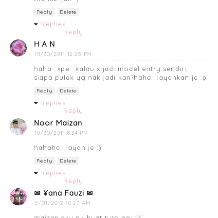
Reply
Delete
Replies
Reply
H A N
10/30/2011 12:25 PM
haha...xpe...kalau x jadi model entry sendiri,
siapa pulak yg nak jadi kan?haha...layankan je :p
Reply
Delete
Replies
Reply
Noor Maizan
10/30/2011 8:34 PM
hahaha...layan je :)
Reply
Delete
Replies
Reply
✉ ¥ana Fauzi ✉
5/01/2012 10:27 AM
maizan,aku nk buat tuto agi :'(