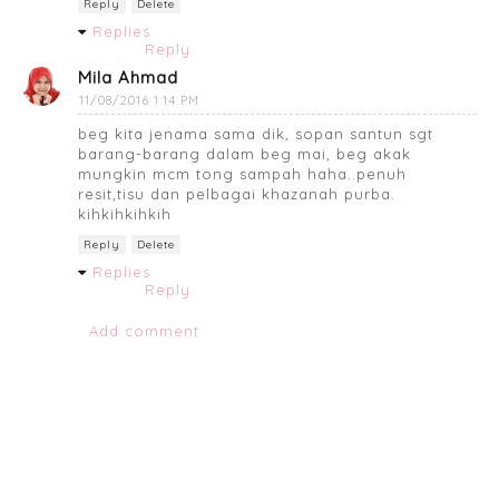
Reply
Delete
Replies
Reply
Mila Ahmad
11/08/2016 1:14 PM
beg kita jenama sama dik, sopan santun sgt
barang-barang dalam beg mai, beg akak
mungkin mcm tong sampah haha..penuh
resit,tisu dan pelbagai khazanah purba.
kihkihkihkih
Reply
Delete
Replies
Reply
Add comment