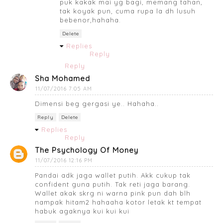
puk kakak mai yg bagi, memang tahan,
tak koyak pun, cuma rupa la dh lusuh
bebenor,hahaha.
Delete
Replies
Reply
Reply
Sha Mohamed
11/07/2016 7:05 AM
Dimensi beg gergasi ye.. Hahaha..
Reply
Delete
Replies
Reply
The Psychology Of Money
11/07/2016 12:16 PM
Pandai adk jaga wallet putih. Akk cukup tak
confident guna putih. Tak reti jaga barang.
Wallet akak skrg ni warna pink pun dah blh
nampak hitam2 hahaaha kotor letak kt tempat
habuk agaknya kui kui kui