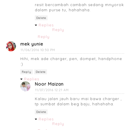
resit bercambah cambah sedang mnyorok
dalam purse tu, hahahaha.
Delete
Replies
Reply
Reply
mek yunie
11/06/2016 10:50 PM
Hihi, mek ade charger, pen, dompet, handphone
:)
Reply
Delete
Replies
Noor Maizan
11/07/2016 12:21 AM
Kalau jalan jauh baru mai bawa charger ,
tp sumbat dalam beg baju, hahahaha.
Delete
Replies
Reply