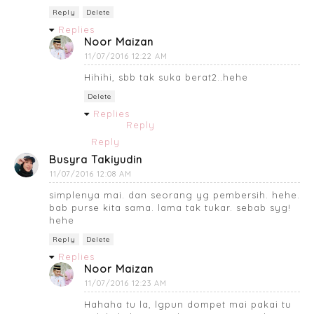
Reply
Delete
Replies
Noor Maizan
11/07/2016 12:22 AM
Hihihi, sbb tak suka berat2..hehe
Delete
Replies
Reply
Reply
Busyra Takiyudin
11/07/2016 12:08 AM
simplenya mai. dan seorang yg pembersih. hehe.
bab purse kita sama. lama tak tukar. sebab syg!
hehe
Reply
Delete
Replies
Noor Maizan
11/07/2016 12:23 AM
Hahaha tu la, lgpun dompet mai pakai tu