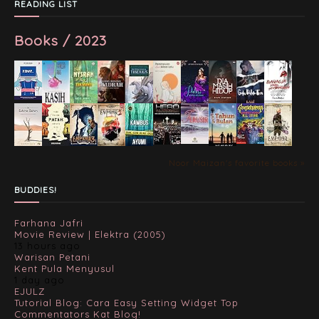
READING LIST
Books / 2023
Noor Maizan's favorite books »
BUDDIES!
Farhana Jafri
Movie Review | Elektra (2005)
13 hours ago
Warisan Petani
Kent Pula Menyusul
1 day ago
EJULZ
Tutorial Blog: Cara Easy Setting Widget Top
Commentators Kat Blog!