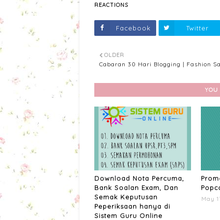
REACTIONS
Facebook
Twitter
OLDER
Cabaran 30 Hari Blogging | Fashion S
YOU 
Download Nota Percuma,
Promo
Bank Soalan Exam, Dan
Popco
Semak Keputusan
May 1
Peperiksaan hanya di
Sistem Guru Online