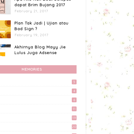
dapat Brim Bujang 2017
February 21, 2017
Plan Tak Jadi | Ujian atau
Bad Sign ?
February 19, 2017
Akhirnya Blog Mayy Jie
Lulus Juga Adsense
April 27, 2017
MEMORIES
Custome Organizer
Wallpaper Menggunakan
Photoscape
3
April 15, 2017
4
Tingkatkan Trafik Blog
6
dengan Group Facebook
11
'Kami Suka Terjah Blog'
March 24, 2017
19
20
Apa Aku Buat Dengan
Voucher RM300 Lazada?