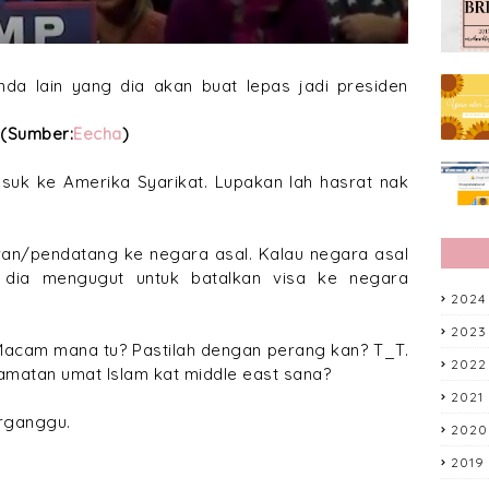
da lain yang dia akan buat lepas jadi presiden
(Sumber:
Eecha
)
suk ke Amerika Syarikat. Lupakan lah hasrat nak
ran/pendatang ke negara asal. Kalau negara asal
, dia mengugut untuk batalkan visa ke negara
2024
2023
Macam mana tu? Pastilah dengan perang kan? T_T.
2022
lamatan umat Islam kat middle east sana?
2021
rganggu.
2020
2019