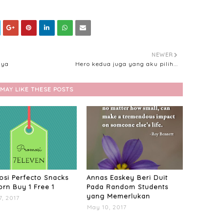
NEWER
aya
Hero kedua juga yang aku pilih...
MAY LIKE THESE POSTS
si Perfecto Snacks
Annas Easkey Beri Duit
rn Buy 1 Free 1
Pada Random Students
yang Memerlukan
7, 2017
May 10, 2017