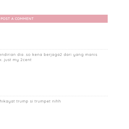
POST A COMMENT
pendirian dia..so kena berjaga2 dari yang manis
..just my 2cent
hikayat trump si trumpet nihh