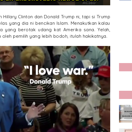
Hillary Clinton dan Donald Trump ni, tapi si Trump
elas yang dia ni bencikan Islam. Menakutkan kalau
 dia yang berotak udang kat Amerika sana. Yelah,
 oleh pemilih yang lebih bodoh, itulah hakikatnya.