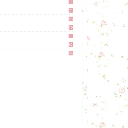
12
April 11, 2017
9
21
3
Kali Pertama Tempah Header
23
& Gambar Sidebar dari
6
Mellya Crayola.
70
February 11, 2017
16
Misi Mencari Bloglist!
82
April 06, 2017
94
Preparation Majlis Tunang
Simple
June 18, 2017