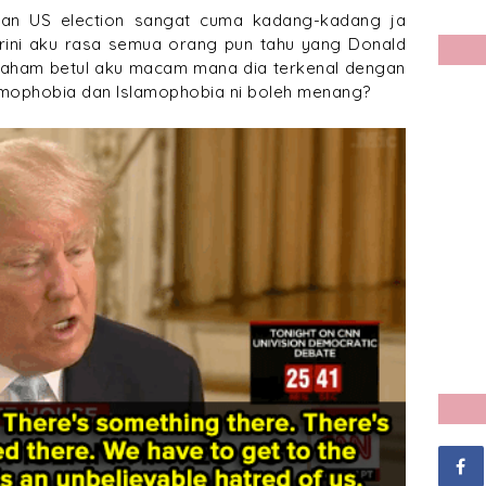
gan US election sangat cuma kadang-kadang ja
arini aku rasa semua orang pun tahu yang Donald
 faham betul aku macam mana dia terkenal dengan
 homophobia dan Islamophobia ni boleh menang?