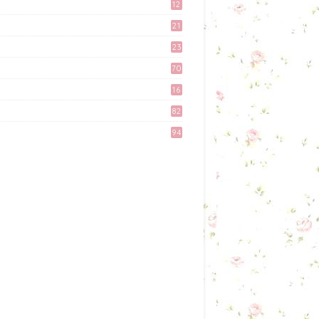
April 27, 2017
12
9
21
Kali Pertama Tempah Header
3
& Gambar Sidebar dari
23
Mellya Crayola.
6
70
February 11, 2017
16
Misi Mencari Bloglist!
82
April 06, 2017
94
Tingkatkan Trafik Blog
dengan Group Facebook
'Kami Suka Terjah Blog'
March 24, 2017