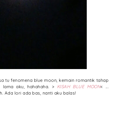
asa tu fenomena blue moon, kemain romantik tahap
y lama aku, hahahaha. >
KISAH BLUE MOON
< ...
 Ada lori ada bas, nanti aku balas!