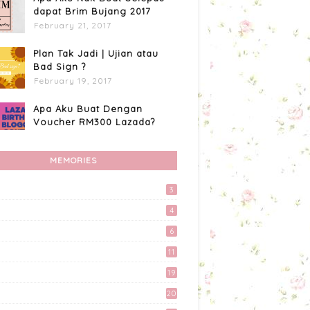
dapat Brim Bujang 2017
February 21, 2017
Plan Tak Jadi | Ujian atau
Bad Sign ?
February 19, 2017
Apa Aku Buat Dengan
Voucher RM300 Lazada?
April 11, 2017
MEMORIES
Custome Organizer
Wallpaper Menggunakan
Photoscape
3
April 15, 2017
4
Preparation Majlis Tunang
6
Simple
11
June 18, 2017
19
Akhirnya Blog Mayy Jie
20
Lulus Juga Adsense