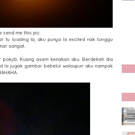
e send me this pic
 tu loading la, aku punya la excited nak tunggu
inar sangat.
r pokjib. Kuang asam kenakan aku. Berdekah dia
end la jugak gambar bebetul walaupun aku nampak
 HAHAHA.