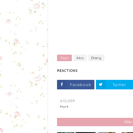
Tags
Aku
Diary
REACTIONS
Facebook
Twitter
OLDER
Hurt
YOU 