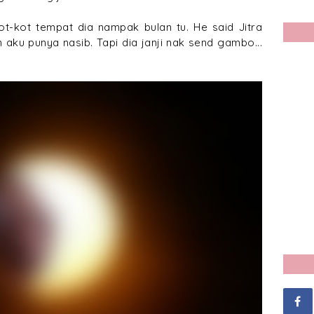
ot-kot tempat dia nampak bulan tu. He said Jitra
aku punya nasib. Tapi dia janji nak send gambo...