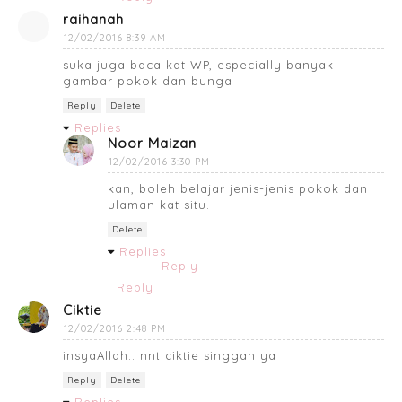
raihanah
12/02/2016 8:39 AM
suka juga baca kat WP, especially banyak
gambar pokok dan bunga
Reply
Delete
Replies
Noor Maizan
12/02/2016 3:30 PM
kan, boleh belajar jenis-jenis pokok dan
ulaman kat situ.
Delete
Replies
Reply
Reply
Ciktie
12/02/2016 2:48 PM
insyaAllah.. nnt ciktie singgah ya
Reply
Delete
Replies