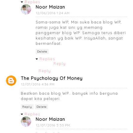
Replies
Noor Maizan
12/06/2016 1:24 AM
Sama-sama WP, Mai suka baca blog WP,
ramai juga kat sini yg memang
penggemar blog WP. Semoga terus diberi
kesihatan yg baik WP. InsyaAllah, sangat
bermanfaat.
Delete
Replies
Reply
Reply
The Psychology Of Money
12/07/2016 4:36 PM
Bestkan baca blog WP.. banyak info berguna
dapat kita pelajari.
Reply
Delete
Replies
Noor Maizan
12/07/2016 5:53 PM