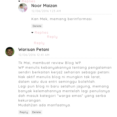
Replies
Noor Maizan
12/06/2016 1:23 AM
Kan Mek, memang berinformasi.
Delete
Replies
Reply
Reply
Warisan Petani
12/06/2016 12:41 AM
Tk Mai, membuat review Blog WP.
WP menulis kebanyakannya tentang pengalaman
sendiri berkaitan kerja2 seharian sebagai petani.
Nak aktif menulis blog ni mungkin tak larat,
dalam satu dua entri seminggu bolehlah.
Lagi pun blog ni baru setahun jagung, memang
banyak kelemahannya mentelah lagi penulisnya
dah masuk kategori "warga emas" yang serba
kekurangan.
Mudah2an ada manfaatnya.
Reply
Delete