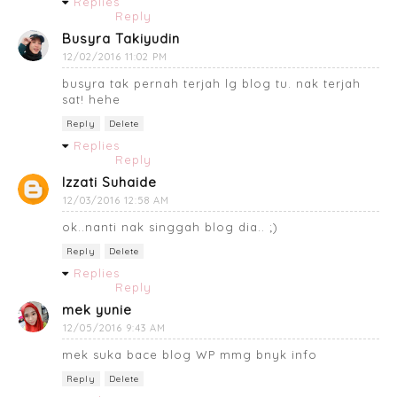
Replies
Reply
Busyra Takiyudin
12/02/2016 11:02 PM
busyra tak pernah terjah lg blog tu. nak terjah
sat! hehe
Reply
Delete
Replies
Reply
Izzati Suhaide
12/03/2016 12:58 AM
ok..nanti nak singgah blog dia.. ;)
Reply
Delete
Replies
Reply
mek yunie
12/05/2016 9:43 AM
mek suka bace blog WP mmg bnyk info
Reply
Delete