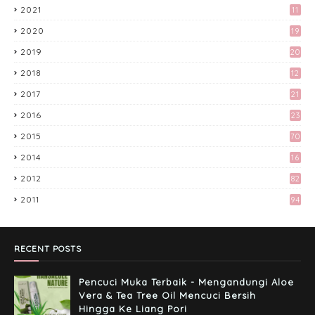
2021
11
2020
19
Akhirnya Blog Mayy Jie Lulus Juga
Adsense
2019
20
April 27, 2017
2018
12
9
Kali Pertama Tempah Header & Gambar
2017
21
Sidebar dari Mellya Crayola.
3
2016
23
February 11, 2017
6
2015
70
Misi Mencari Bloglist!
2014
16
April 06, 2017
2012
82
2011
94
Tingkatkan Trafik Blog dengan Group
Facebook 'Kami Suka Terjah Blog'
March 24, 2017
RECENT POSTS
Pencuci Muka Terbaik - Mengandungi Aloe
Vera & Tea Tree Oil Mencuci Bersih
Hingga Ke Liang Pori