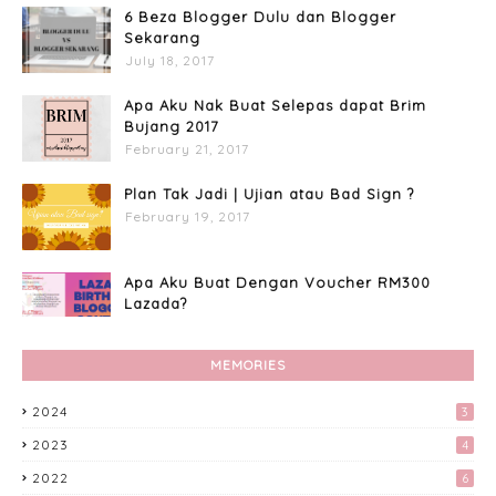
6 Beza Blogger Dulu dan Blogger
Sekarang
July 18, 2017
Apa Aku Nak Buat Selepas dapat Brim
Bujang 2017
February 21, 2017
Plan Tak Jadi | Ujian atau Bad Sign ?
February 19, 2017
Apa Aku Buat Dengan Voucher RM300
Lazada?
April 11, 2017
MEMORIES
Custome Organizer Wallpaper
Menggunakan Photoscape
2024
3
April 15, 2017
2023
4
Preparation Majlis Tunang Simple
2022
6
June 18, 2017