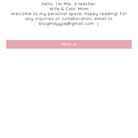
Hello, I'm Mai. A teacher.
Wife & Cats' Mom
Welcome to my personal space, happy reading! For
any inquiries or collaboration, email to
blogmayyjie@gmail.com :)
PENAJA