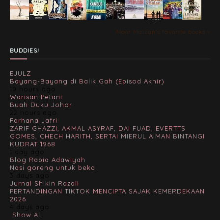
Noor Maizan's favorite books »
BUDDIES!
EJULZ
Bayang-Bayang di Balik Gah (Episod Akhir)
10 hours ago
Warisan Petani
Buah Duku Johor
22 hours ago
Farhana Jafri
ZARIF GHAZZI, AKMAL ASYRAF, DAI FUAD, EVERTTS
GOMES, CHECH HARITH, SERTAI MIERUL AIMAN BINTANGI
KUDRAT 1968
1 day ago
Blog Rabia Adawiyah
Nasi goreng untuk bekal
3 days ago
Jurnal Shikin Razali
PERTANDINGAN TIKTOK MENCIPTA SAJAK KEMERDEKAAN
2026
4 days ago
Show All