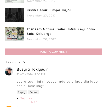
November 24, 2017
Kisah Benar Jumpa Toyol
November 23, 2017
Tasneem Naturel Balm Untuk Kegunaan
Seisi Keluarga
November 20, 2017
POST A COMMENT
3 Comments
Busyra Takiyudin
12/02/2016 11:00 PM
suara syahrini ni sedap! ada satu lagu dia lagu
sedih. best sngt!
Reply
Delete
Replies
Reply