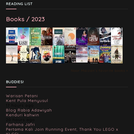
READING LIST
Books / 2023
Noor Maizan's favorite books »
BUDDIES!
Warisan Petani
Kent Pula Menyusul
17 hours ago
Blog Rabia Adawiyah
Kenduri kahwin
20 hours ago
Farhana Jafri
Pertama Kali Join Running Event, Thank You LEGO x
KLCC!