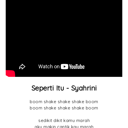
Seperti Itu - Syahrini
boom shake shake shake boom
boom shake shake shake boom
sedikit dikit kamu marah
aku makin cantik kau marah