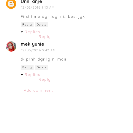
Unni anje
12/03/2016 9:10 AM
First time dgr lagi ni.. best jgk
Reply
Delete
Replies
Reply
mek yunie
12/05/2016 9:42 AM
tk prnh dgr lg ni maii
Reply
Delete
Replies
Reply
Add comment