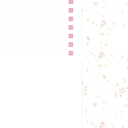
12
April 27, 2017
9
21
3
Preparation Majlis Tunang
23
Simple
6
70
June 18, 2017
16
Tingkatkan Trafik Blog
82
dengan Group Facebook
'Kami Suka Terjah Blog'
94
March 24, 2017
Misi Mencari Bloglist!
April 06, 2017