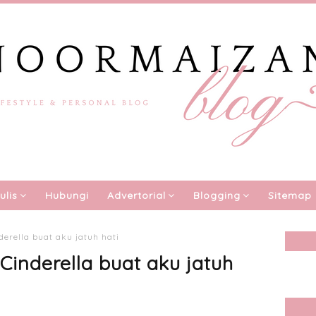
ulis
Hubungi
Advertorial
Blogging
Sitemap
erella buat aku jatuh hati
inderella buat aku jatuh