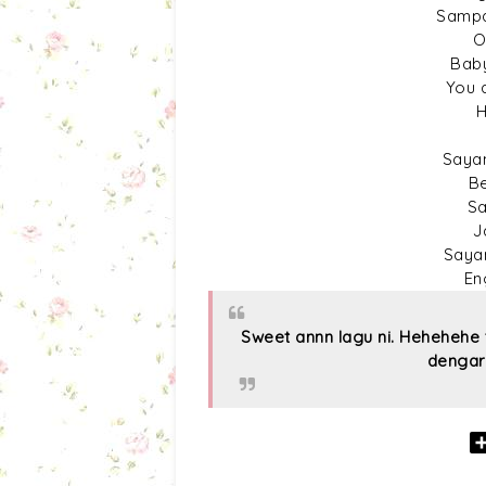
Sampa
O
Baby
You 
H
Saya
B
Sa
J
Sayan
En
Sweet annn lagu ni. Hehehehe 
dengar