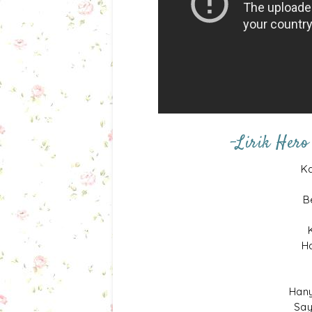
-Lirik Hero
Ka
B
H
Han
Say