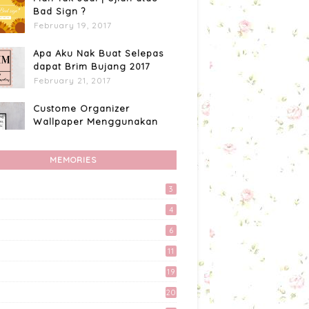
Bad Sign ?
February 19, 2017
Apa Aku Nak Buat Selepas
dapat Brim Bujang 2017
February 21, 2017
Custome Organizer
Wallpaper Menggunakan
Photoscape
April 15, 2017
MEMORIES
Apa Aku Buat Dengan
Voucher RM300 Lazada?
3
April 11, 2017
4
Kali Pertama Tempah Header
6
& Gambar Sidebar dari
11
Mellya Crayola.
February 11, 2017
19
20
Akhirnya Blog Mayy Jie
Lulus Juga Adsense