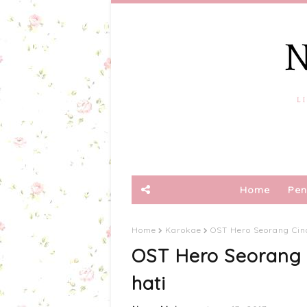
Home
Pen
Home
Karokae
OST Hero Seorang Cind
OST Hero Seorang C
hati