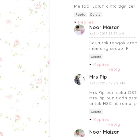
Me too. Jatuh cinta dgn cer
Reply
Delete
Replies
Noor Maizan
6/14/2017 12:22 AM
Saya tak tengok drama
memang sedap :P
Delete
Replies
Reply
Mrs Pip
6/15/2017 12:25 AM
Mrs Pip pun suka OST 
Mrs Pip pun tiada ast
untuk HSC ni, ramai 
Delete
Replies
Reply
Noor Maizan