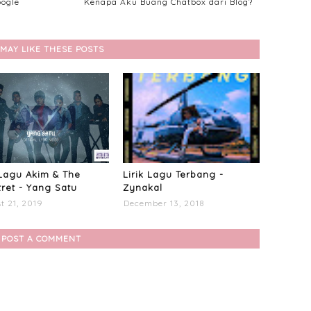
oogle
Kenapa Aku Buang Chatbox dari Blog?
MAY LIKE THESE POSTS
 Lagu Akim & The
Lirik Lagu Terbang -
tret - Yang Satu
Zynakal
t 21, 2019
December 13, 2018
POST A COMMENT