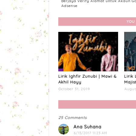
Berjaya Verify Alamat untuk Akaun G
Adsense
YOU 
Lirik Ighfir Zunubi | Mawi &
Lirik
Akhil Hayy
Majis
October 31, 2019
Augus
25 Comments
Ana Suhana
6/13/2017 11:23 AM