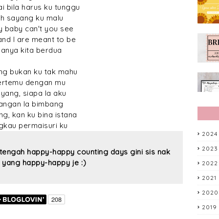
i bila harus ku tunggu
h sayang ku malu
 baby can't you see
and I are meant to be
anya kita berdua
ng bukan ku tak mahu
ertemu dengan mu
yang, siapa la aku
angan la bimbang
g, kan ku bina istana
gkau permaisuri ku
2024
2023
tengah happy-happy counting days gini sis nak
 yang happy-happy je :)
2022
2021
2020
2019