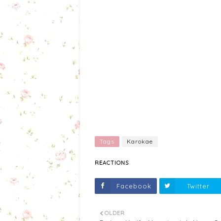
Tags
Karokae
REACTIONS
Facebook
Twitter
OLDER