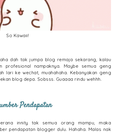
So Kawaii!
Haha dah tak jumpa blog remaja sekarang, kalau
n profesional nampaknya. Maybe semua geng
ah lari ke wechat, muahahaha. Kebanyakan geng
vekan blog depa. Sobsss. Guaaaa rindu wehhh.
Sumber Pendapatan
erana innity tak semua orang mampu, maka
ber pendapatan blogger dulu. Hahaha. Malas nak