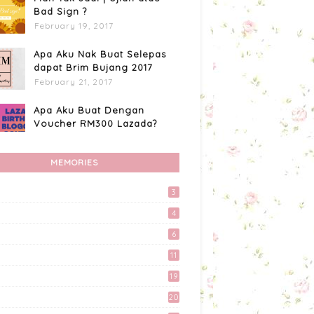
Bad Sign ?
February 19, 2017
Apa Aku Nak Buat Selepas
dapat Brim Bujang 2017
February 21, 2017
Apa Aku Buat Dengan
Voucher RM300 Lazada?
April 11, 2017
MEMORIES
Custome Organizer
Wallpaper Menggunakan
Photoscape
3
April 15, 2017
4
Preparation Majlis Tunang
6
Simple
11
June 18, 2017
19
Kali Pertama Tempah Header
20
& Gambar Sidebar dari