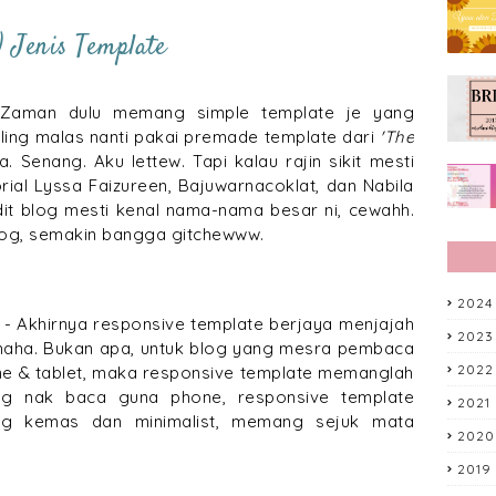
) Jenis Template
 Zaman dulu memang simple template je yang
aling malas nanti pakai premade template dari
'The
. Senang. Aku lettew. Tapi kalau rajin sikit mesti
rial Lyssa Faizureen, Bajuwarnacoklat, dan Nabila
it blog mesti kenal nama-nama besar ni, cewahh.
log, semakin bangga gitchewww.
2024
- Akhirnya responsive template berjaya menjajah
2023
ahaha. Bukan apa, untuk blog yang mesra pembaca
2022
ne & tablet, maka responsive template memanglah
ang nak baca guna phone, responsive template
2021
g kemas dan minimalist, memang sejuk mata
2020
2019