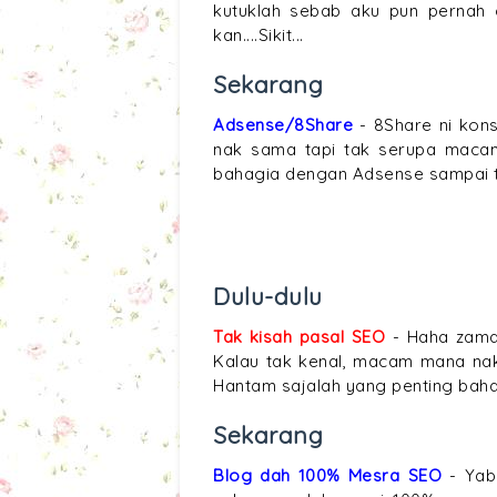
kutuklah sebab aku pun pernah 
kan....Sikit...
Sekarang
Adsense/8Share
- 8Share ni ko
nak sama tapi tak serupa macam
bahagia dengan Adsense sampai tak
Dulu-dulu
Tak kisah pasal SEO
- Haha zaman
Kalau tak kenal, macam mana nak k
Hantam sajalah yang penting baha
Sekarang
Blog dah 100% Mesra SEO
- Yab