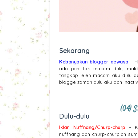
Sekarang
Kebanyakan blogger dewasa
- 
ada pun tak macam dulu, maki
tangkap leleh macam aku dulu d
blogge zaman dulu aku dan inacti
(04) 
Dulu-dulu
Iklan Nuffnang/Churp-churp
-
K
nuffnang dan churp-churplah sum