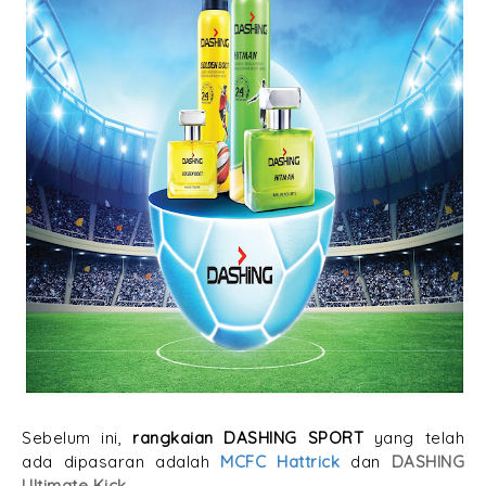
Sebelum ini,
rangkaian DASHING SPORT
yang telah
ada dipasaran adalah
MCFC Hattrick
dan
DASHING
Ultimate Kick
.