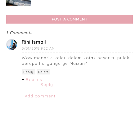
POST A COMMENT
1 Comments
Rini Ismail
3/31/2018 9:22 AM
Wow menarik..kalau dalam kotak besar tu pulak
berapa harganya ye Maizan?
Reply
Delete
Replies
Reply
Add comment