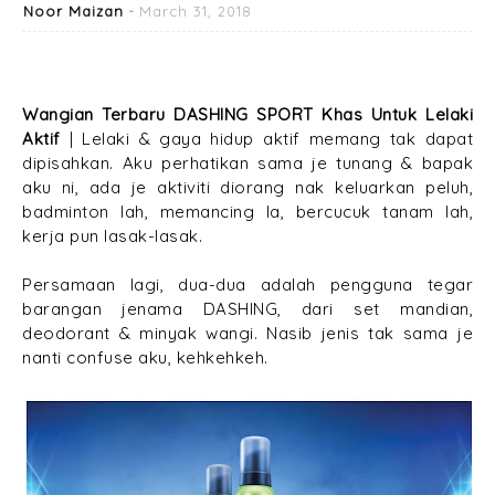
Noor Maizan
March 31, 2018
Wangian Terbaru DASHING SPORT Khas Untuk Lelaki
Aktif
| Lelaki & gaya hidup aktif memang tak dapat
dipisahkan. Aku perhatikan sama je tunang & bapak
aku ni, ada je aktiviti diorang nak keluarkan peluh,
badminton lah, memancing la, bercucuk tanam lah,
kerja pun lasak-lasak.
Persamaan lagi, dua-dua adalah pengguna tegar
barangan jenama DASHING, dari set mandian,
deodorant & minyak wangi. Nasib jenis tak sama je
nanti confuse aku, kehkehkeh.