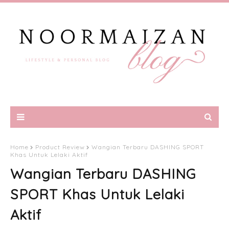
Home
Product Review
Wangian Terbaru DASHING SPORT
Khas Untuk Lelaki Aktif
Wangian Terbaru DASHING
SPORT Khas Untuk Lelaki
Aktif