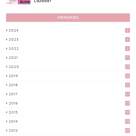
Lazada?
April 11, 2017
MEMORIES
Custome Organizer Wallpaper
Menggunakan Photoscape
2024
3
April 15, 2017
2023
4
Preparation Majlis Tunang Simple
2022
6
June 18, 2017
2021
11
2020
19
Kali Pertama Tempah Header & Gambar
Sidebar dari Mellya Crayola.
2019
20
February 11, 2017
2018
12
9
Akhirnya Blog Mayy Jie Lulus Juga
2017
21
Adsense
3
2016
23
April 27, 2017
6
2015
70
Tingkatkan Trafik Blog dengan Group
2014
16
Facebook 'Kami Suka Terjah Blog'
March 24, 2017
2012
82