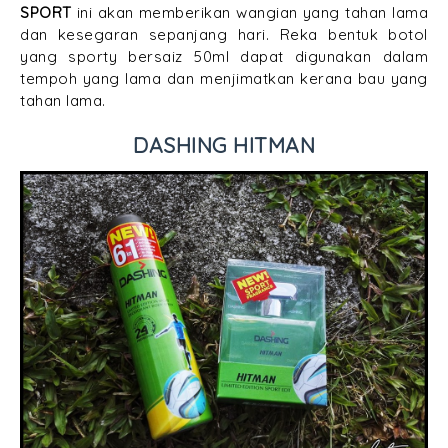
SPORT
ini akan memberikan wangian yang tahan lama
dan kesegaran sepanjang hari. Reka bentuk botol
yang sporty bersaiz 50ml dapat digunakan dalam
tempoh yang lama dan menjimatkan kerana bau yang
tahan lama.
DASHING HITMAN