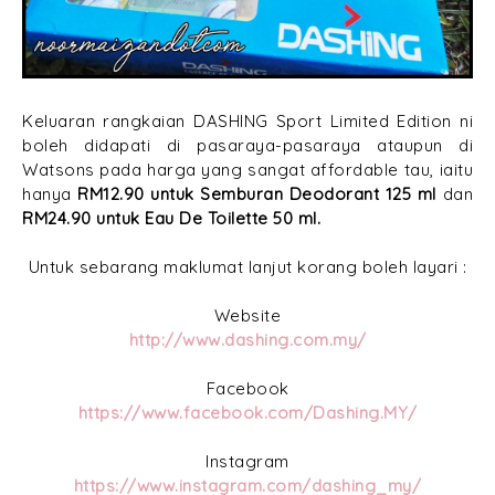
Keluaran rangkaian DASHING Sport Limited Edition ni
boleh didapati di pasaraya-pasaraya ataupun di
Watsons pada harga yang sangat affordable tau, iaitu
hanya
RM12.90 untuk Semburan Deodorant 125 ml
dan
RM24.90 untuk Eau De Toilette 50 ml.
Untuk sebarang maklumat lanjut korang boleh layari :
Website
http://www.dashing.com.my/
Facebook
https://www.facebook.com/Dashing.MY/
Instagram
https://www.instagram.com/dashing_my/