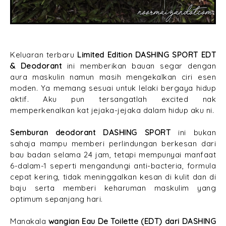
Keluaran terbaru
Limited Edition DASHING SPORT EDT
& Deodorant
ini memberikan bauan segar dengan
aura maskulin namun masih mengekalkan ciri esen
moden. Ya memang sesuai untuk lelaki bergaya hidup
aktif. Aku pun tersangatlah excited nak
memperkenalkan kat jejaka-jejaka dalam hidup aku ni.
Semburan deodorant DASHING SPORT
ini bukan
sahaja mampu memberi perlindungan berkesan dari
bau badan selama 24 jam, tetapi mempunyai manfaat
6-dalam-1 seperti mengandungi anti-bacteria, formula
cepat kering, tidak meninggalkan kesan di kulit dan di
baju serta memberi keharuman maskulim yang
optimum sepanjang hari.
Manakala
wangian Eau De Toilette (EDT) dari DASHING