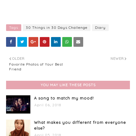
Tags
30 Things in 30 Days Challenge
Diary
OLDER
NEWER
Favorite Photos of Your Best
Friend
YOU MAY LIKE THESE POSTS
A song to match my mood!
April 06, 2018
What makes you different from everyone
else?
April 05, 2018