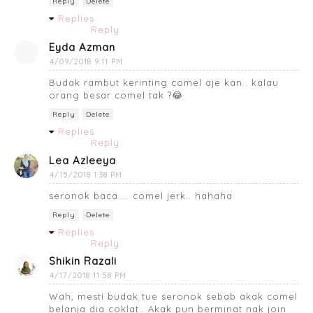
Reply
Delete
Replies
Reply
Eyda Azman
4/09/2018 9:11 PM
Budak rambut kerinting comel aje kan.. kalau
orang besar comel tak ?😂
Reply
Delete
Replies
Reply
Lea Azleeya
4/15/2018 1:38 PM
seronok baca.... comel jerk.. hahaha
Reply
Delete
Replies
Reply
Shikin Razali
4/17/2018 11:58 PM
Wah, mesti budak tue seronok sebab akak comel
belanja dia coklat.. Akak pun berminat nak join