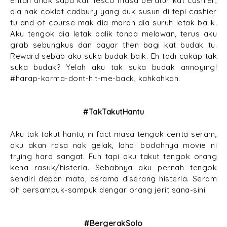
entah anak sapa kat Tesco masa beratur kat cashier,
dia nak coklat cadbury yang duk susun di tepi cashier
tu and of course mak dia marah dia suruh letak balik.
Aku tengok dia letak balik tanpa melawan, terus aku
grab sebungkus dan bayar then bagi kat budak tu.
Reward sebab aku suka budak baik. Eh tadi cakap tak
suka budak? Yelah aku tak suka budak annoying!
#harap-karma-dont-hit-me-back, kahkahkah.
#TakTakutHantu
Aku tak takut hantu, in fact masa tengok cerita seram,
aku akan rasa nak gelak, lahai bodohnya movie ni
trying hard sangat. Fuh tapi aku takut tengok orang
kena rasuk/histeria. Sebabnya aku pernah tengok
sendiri depan mata, asrama diserang histeria. Seram
oh bersampuk-sampuk dengar orang jerit sana-sini.
#BergerakSolo