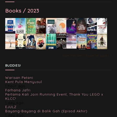
Books / 2023
Noor Maizan's favorite books »
BUDDIES!
Warisan Petani
Kent Pula Menyusul
1 hour ago
Farhana Jafri
Pertama Kali Join Running Event, Thank You LEGO x
KLCC!
1 day ago
EJULZ
Bayang-Bayang di Balik Gah (Episod Akhir)
1 day ago