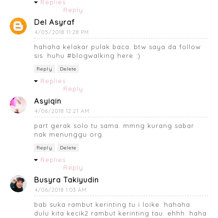
Replies
Reply
Del Asyraf
4/05/2018 11:28 PM
hahaha kelakar pulak baca. btw saya da follow
sis. huhu #blogwalking here :)
Reply
Delete
Replies
Reply
Asyiqin
4/06/2018 12:21 AM
part gerak solo tu sama. mmng kurang sabar
nak menunggu org.
Reply
Delete
Replies
Reply
Busyra Takiyudin
4/06/2018 1:03 AM
bab suka rambut kerinting tu i loike. hahaha.
dulu kita kecik2 rambut kerinting tau. ehhh. haha