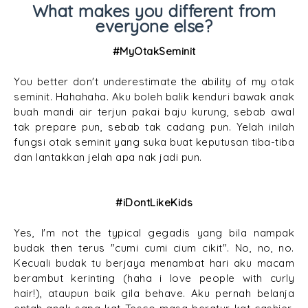
What makes you different from
everyone else?
#MyOtakSeminit
You better don't underestimate the ability of my otak
seminit. Hahahaha. Aku boleh balik kenduri bawak anak
buah mandi air terjun pakai baju kurung, sebab awal
tak prepare pun, sebab tak cadang pun. Yelah inilah
fungsi otak seminit yang suka buat keputusan tiba-tiba
dan lantakkan jelah apa nak jadi pun.
#iDontLikeKids
Yes, I'm not the typical gegadis yang bila nampak
budak then terus "cumi cumi cium cikit". No, no, no.
Kecuali budak tu berjaya menambat hari aku macam
berambut kerinting (haha i love people with curly
hair!), ataupun baik gila behave. Aku pernah belanja