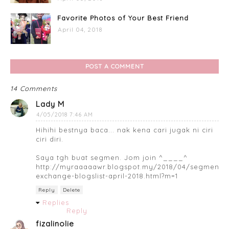
Favorite Photos of Your Best Friend
April 04, 2018
POST A COMMENT
14 Comments
Lady M
4/05/2018 7:46 AM
Hihihi bestnya baca... nak kena cari jugak ni ciri
ciri diri.
Saya tgh buat segmen. Jom join ^____^
http://myraaaaawr.blogspot.my/2018/04/segmen-
exchange-blogslist-april-2018.html?m=1
Reply
Delete
Replies
Reply
fizalinolie