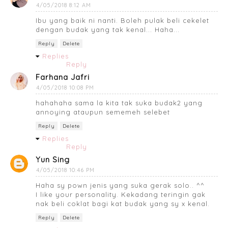
4/05/2018 8:12 AM
Ibu yang baik ni nanti. Boleh pulak beli cekelet
dengan budak yang tak kenal... Haha...
Reply
Delete
Replies
Reply
Farhana Jafri
4/05/2018 10:08 PM
hahahaha sama la kita tak suka budak2 yang
annoying ataupun sememeh selebet
Reply
Delete
Replies
Reply
Yun Sing
4/05/2018 10:46 PM
Haha sy pown jenis yang suka gerak solo.. ^^
I like your personality. Kekadang teringin gak
nak beli coklat bagi kat budak yang sy x kenal.
Reply
Delete