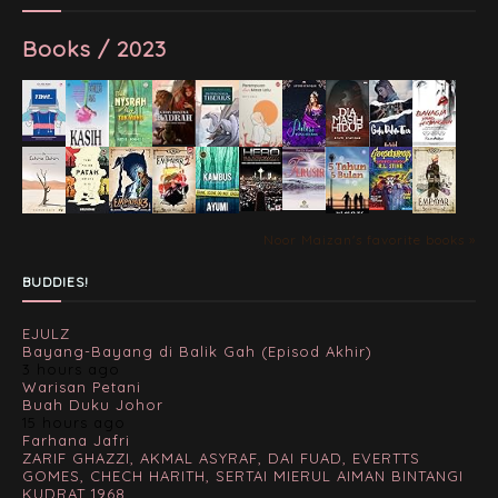
Books / 2023
Noor Maizan's favorite books »
BUDDIES!
EJULZ
Bayang-Bayang di Balik Gah (Episod Akhir)
3 hours ago
Warisan Petani
Buah Duku Johor
15 hours ago
Farhana Jafri
ZARIF GHAZZI, AKMAL ASYRAF, DAI FUAD, EVERTTS
GOMES, CHECH HARITH, SERTAI MIERUL AIMAN BINTANGI
KUDRAT 1968