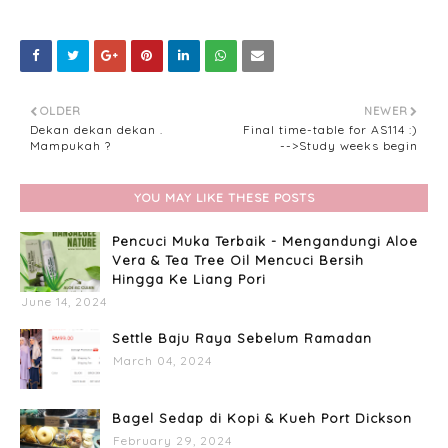
OLDER
NEWER
Dekan dekan dekan .
Final time-table for AS114 :)
Mampukah ?
-->Study weeks begin
YOU MAY LIKE THESE POSTS
Pencuci Muka Terbaik - Mengandungi Aloe
Vera & Tea Tree Oil Mencuci Bersih
Hingga Ke Liang Pori
June 14, 2024
Settle Baju Raya Sebelum Ramadan
March 04, 2024
Bagel Sedap di Kopi & Kueh Port Dickson
February 29, 2024