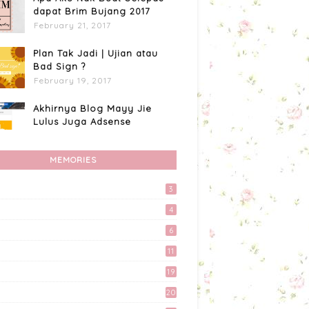
dapat Brim Bujang 2017
February 21, 2017
Plan Tak Jadi | Ujian atau
Bad Sign ?
February 19, 2017
Akhirnya Blog Mayy Jie
Lulus Juga Adsense
April 27, 2017
MEMORIES
Apa Aku Buat Dengan
Voucher RM300 Lazada?
3
April 11, 2017
4
Custome Organizer
6
Wallpaper Menggunakan
Photoscape
11
April 15, 2017
19
Preparation Majlis Tunang
20
Simple