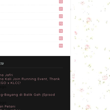
June 18, 2017
12
9
21
Tingkatkan Trafik Blog
3
dengan Group Facebook
23
'Kami Suka Terjah Blog'
6
70
March 24, 2017
16
Kali Pertama Tempah Header
82
& Gambar Sidebar dari
Mellya Crayola.
94
February 11, 2017
Misi Mencari Bloglist!
April 06, 2017
ES!
na Jafri
ma Kali Join Running Event, Thank
EGO x KLCC!
 ago
g-Bayang di Balik Gah (Episod
 ago
an Petani