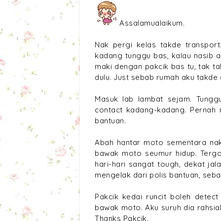
Assalamualaikum.
Nak pergi kelas takde transport
kadang tunggu bas, kalau nasib a
maki dengan pakcik bas tu, tak t
dulu. Just sebab rumah aku takde 
Masuk lab lambat sejam. Tunggu
contact kadang-kadang. Pernah 
bantuan.
Abah hantar moto sementara nak b
bawak moto seumur hidup. Tergol
hari-hari sangat tough, dekat jal
mengelak dari polis bantuan, seba
Pakcik kedai runcit boleh detec
bawak moto. Aku suruh dia rahsiak
Thanks Pakcik.