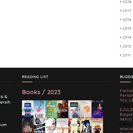
2018
2017
2016
2015
2014
2012
2011
READING LIST
BUDDI
Books / 2023
Farha
-
Perta
ra &
You L
ersih
1 day
EJULZ
Bayan
Akhir)
1 day
lum
Waris