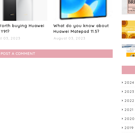
 Worth buying Huawei
What do you know about
Y91?
Huawei Matepad 11.5?
t 03, 2023
August 03, 2023
POST A COMMENT
2024
2023
2022
2021
2020
2019