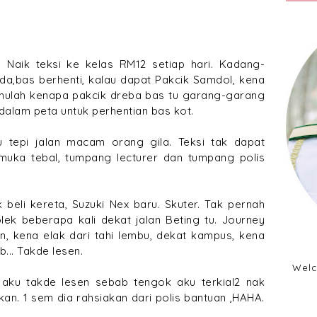
. Naik teksi ke kelas RM12 setiap hari. Kadang-
da,bas berhenti, kalau dapat Pakcik Samdol, kena
ahulah kenapa pakcik dreba bas tu garang-garang
dalam peta untuk perhentian bas kot.
 tepi jalan macam orang gila. Teksi tak dapat
muka tebal, tumpang lecturer dan tumpang polis
eli kereta, Suzuki Nex baru. Skuter. Tak pernah
ek beberapa kali dekat jalan Beting tu. Journey
an, kena elak dari tahi lembu, dekat kampus, kena
b... Takde lesen.
Welc
t aku takde lesen sebab tengok aku terkial2 nak
an. 1 sem dia rahsiakan dari polis bantuan ,HAHA.