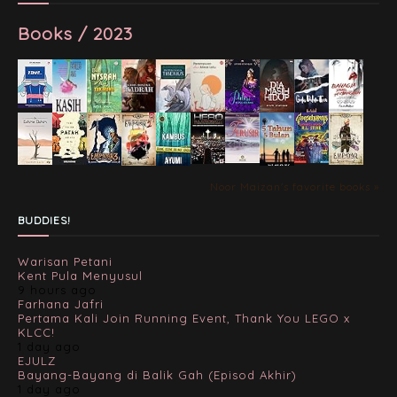
Books / 2023
Noor Maizan's favorite books »
BUDDIES!
Warisan Petani
Kent Pula Menyusul
9 hours ago
Farhana Jafri
Pertama Kali Join Running Event, Thank You LEGO x
KLCC!
1 day ago
EJULZ
Bayang-Bayang di Balik Gah (Episod Akhir)
1 day ago