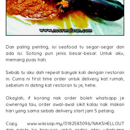
Dan paling penting, isi seafood tu segar-segar dan
ada isi. Sotong pun jenis besar-besar. Untuk aku,
memang puas hati.
Sebab tu aku dah repeat banyak kali dengan restoran
ni. Cuma ni first time order untuk delivery kat rumah,
sebelum ni dating kat restoran tu je, hehe.
Okaylah, if korang nak order boleh whatsapp je
ownernya tau, order awal-awal sikit kalau nak makan
hari yang sama sebab delivery start jam 5 petang.
Copy www.wassap.my/0182583096/NAKSHELLOUT
dan paste ke browser untuk order, atau whatsapp