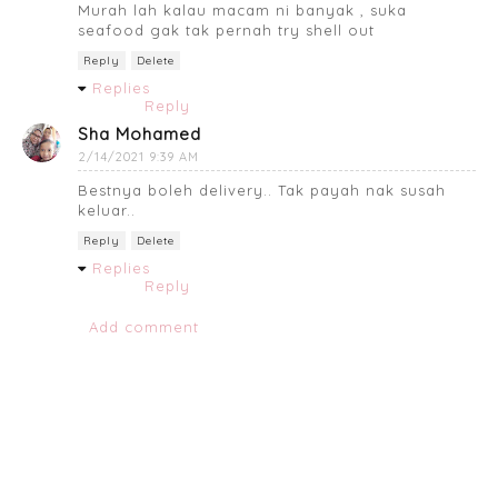
Murah lah kalau macam ni banyak , suka
seafood gak tak pernah try shell out
Reply
Delete
Replies
Reply
Sha Mohamed
2/14/2021 9:39 AM
Bestnya boleh delivery.. Tak payah nak susah
keluar..
Reply
Delete
Replies
Reply
Add comment