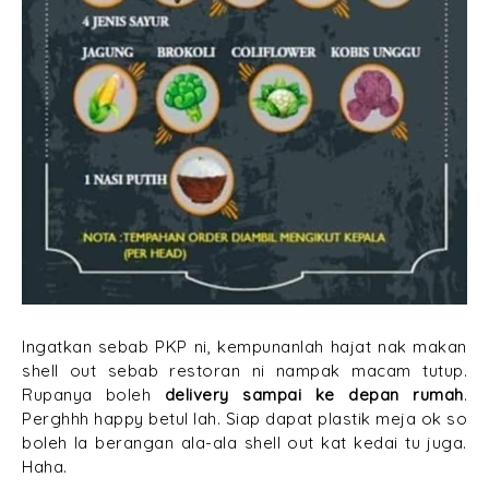
Ingatkan sebab PKP ni, kempunanlah hajat nak makan
shell out sebab restoran ni nampak macam tutup.
Rupanya boleh
delivery sampai ke depan rumah
.
Perghhh happy betul lah. Siap dapat plastik meja ok so
boleh la berangan ala-ala shell out kat kedai tu juga.
Haha.