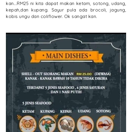
kan...RM25 ni kita dapat makan ketam, sotong, udang,
kepah,dan kupang. Sayur pula ada brocoli, jagung,
kobis ungu dan coliflower. Ok sangat kan.