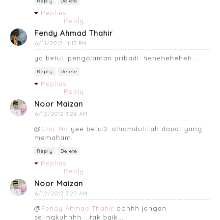
Reply
Delete
Replies
Reply
Fendy Ahmad Thahir
6/11/2012 11:13 PM
ya betul, pengalaman pribadi. heheheheheh...
Reply
Delete
Replies
Reply
Noor Maizan
6/12/2012 3:26 AM
@
Chic Na
yee betul2..alhamdulillah dapat yang
memahami
Reply
Delete
Replies
Reply
Noor Maizan
6/12/2012 3:27 AM
@
Fendy Ahmad Thahir
oohhh jangan
selingkuhhhh ...tak baik...