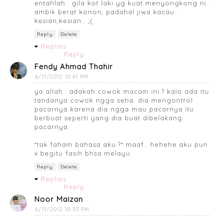
entahlah.. gila kot laki yg kuat menyongkong ni..
ambik berat konon, padahal jiwa kacau..
kesian,kesian.. ;(
Reply
Delete
Replies
Reply
Fendy Ahmad Thahir
6/11/2012 10:41 PM
ya allah.. adakah cowok macam ini.? kalo ada itu
tandanya cowok ngga setia. dia mengontrol
pacarnya karena dia ngga mau pacarnya itu
berbuat seperti yang dia buat dibelakang
pacarnya.
*tak faham bahasa aku.?* maaf.. hehehe aku pun
x begitu fasih bhsa melayu.
Reply
Delete
Replies
Reply
Noor Maizan
6/11/2012 10:53 PM