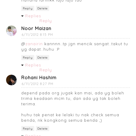
Reply
Delete
Replies
Reply
Noor Maizan
6/11/2012 8:15 PM
@
zanairin
kannnn..tp jgn mencik sangat..takut tu
yg dapat..huhu :P
Reply
Delete
Replies
Reply
Rohani Hashim
6/11/2012 8:27 PM
depend pada org jugak kan mai, ada yg boleh
trima keadaan mcm tu, dan ada yg tak boleh
terima.
huhu tak penat ke lelaki tu nak check semua
benda, nk kongkong semua benda ;)
Reply
Delete
Replies