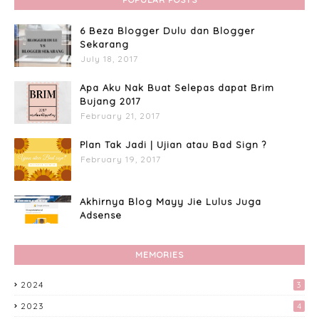
6 Beza Blogger Dulu dan Blogger
Sekarang
July 18, 2017
Apa Aku Nak Buat Selepas dapat Brim
Bujang 2017
February 21, 2017
Plan Tak Jadi | Ujian atau Bad Sign ?
February 19, 2017
Akhirnya Blog Mayy Jie Lulus Juga
Adsense
April 27, 2017
MEMORIES
Custome Organizer Wallpaper
Menggunakan Photoscape
2024
3
April 15, 2017
2023
4
Tingkatkan Trafik Blog dengan Group