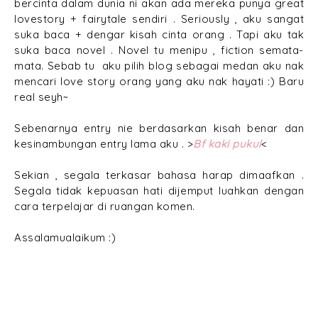
bercinta dalam dunia ni akan ada mereka punya great
lovestory + fairytale sendiri . Seriously , aku sangat
suka baca + dengar kisah cinta orang . Tapi aku tak
suka baca novel . Novel tu menipu , fiction semata-
mata. Sebab tu aku pilih blog sebagai medan aku nak
mencari love story orang yang aku nak hayati :) Baru
real seyh~
Sebenarnya entry nie berdasarkan kisah benar dan
kesinambungan entry lama aku . >
Bf kaki pukul
<
Sekian , segala terkasar bahasa harap dimaafkan .
Segala tidak kepuasan hati dijemput luahkan dengan
cara terpelajar di ruangan komen.
Assalamualaikum :)