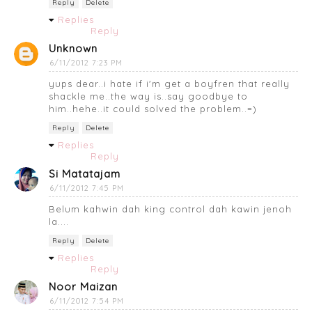
Reply
Delete
Replies
Reply
Unknown
6/11/2012 7:23 PM
yups dear..i hate if i'm get a boyfren that really
shackle me..the way is..say goodbye to
him..hehe..it could solved the problem..=)
Reply
Delete
Replies
Reply
Si Matatajam
6/11/2012 7:45 PM
Belum kahwin dah king control dah kawin jenoh
la....
Reply
Delete
Replies
Reply
Noor Maizan
6/11/2012 7:54 PM