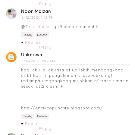
Reply
Noor Maizan
6/12/2012 4:42 PM
@
Tinta Hatiku
iye?hehehe macehhh
Reply
Delete
Replies
Reply
Unknown
6/13/2012 11:59 AM
bagi aku la, ak rasa gf yg lebih mengongkong
dr bf kot...ni pengalaman k. dsebabkan gf
terlampau mgongkong mybbkan bf trase rimas n
sesak last2 clash..:P
http://encikcopypaste.blogspot.com/
Reply
Delete
Replies
Reply