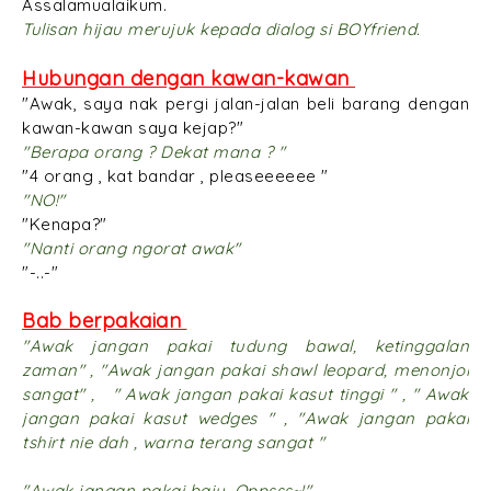
Assalamualaikum.
Tulisan hijau merujuk kepada dialog si BOYfriend.
Hubungan dengan kawan-kawan
"Awak, saya nak pergi jalan-jalan beli barang dengan
kawan-kawan saya kejap?"
"Berapa orang ? Dekat mana ? "
"4 orang , kat bandar , pleaseeeeee "
"NO!"
"Kenapa?"
"Nanti orang ngorat awak"
"-..-"
Bab berpakaian
"Awak jangan pakai tudung bawal, ketinggalan
zaman" , "Awak jangan pakai shawl leopard, menonjol
sangat" , " Awak jangan pakai kasut tinggi " , " Awak
jangan pakai kasut wedges " , "Awak jangan pakai
tshirt nie dah , warna terang sangat "
"Awak jangan pakai baju. Oppsss~!"