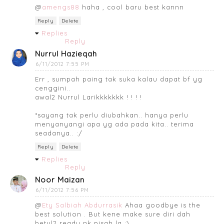
@
amengs88
haha , cool baru best kannn
Reply
Delete
Replies
Reply
Nurrul Hazieqah
6/11/2012 7:55 PM
Err , sumpah paing tak suka kalau dapat bf yg
cenggini..
awal2 Nurrul Larikkkkkkk ! ! ! !
*sayang tak perlu diubahkan.. hanya perlu
menyanyangi apa yg ada pada kita.. terima
seadanya.. :/
Reply
Delete
Replies
Reply
Noor Maizan
6/11/2012 7:56 PM
@
Ety Salbiah Abdurrasik
Ahaa goodbye is the
best solution . But kene make sure diri dah
betul2 ready nk pisah la :)