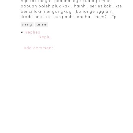
nyh tak bleyh . padahal dye kua dgn mbe
popuan boleh plux kak . haihh . series kak . kte
benci laki mengongkog . kononye syg ah .
tkodd nnty kte curg ahh . ahaha . mcm2 . :"p
Reply
Delete
Replies
Reply
Add comment