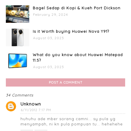
Bagel Sedap di Kopi & Kueh Port Dickson
February 29, 2024
Is it Worth buying Huawei Nova Y91?
August 03, 2023
What do you know about Huawei Matepad
11.5?
August 03, 2023
POST A COMMENT
34 Comments
Unknown
6/11/2012 7:17 PM
huhuhu ade mber sorang camni... sy pula yg
menyampah, ni kn pula pompuan tu... hehehehe