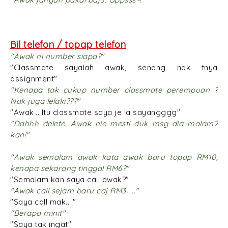
Bil telefon / topap telefon
"Awak ni number siapa?"
"Classmate sayalah awak, senang nak tnya
assignment"
"Kenapa tak cukup number classmate perempuan ?
Nak juga lelaki???"
"Awak... Itu classmate saya je la sayangggg"
"Dahhh delete. Awak nie mesti duk msg dia malam2
kan!"
"Awak semalam awak kata awak baru topap RM10,
kenapa sekarang tinggal RM6?"
"Semalam kan saya call awak?"
"Awak call sejam baru caj RM3 ...."
"Saya call mak...."
"Berapa minit"
"Saya tak ingat"