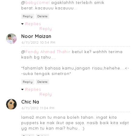
@
babycomel
agaklahhh terlebih amik
berat..kacauuu kacauuu...
Reply
Delete
Replies
Reply
Noor Maizan
6/11/2012 10:54 PM
@
Fendy Ahmad Thahir
betul ke? wahhh terima
kasih bg tahu....
*fahamlah bahasa kamu,jangan risau,hehehe....<-
-suka tengok sinetron*
Reply
Delete
Replies
Reply
Chic Na
6/11/2012 11:04 PM
lama2 mcm tu mana boleh tahan. ingat kita
puppets ke nak ikut ape saja. nasib baik kita xdpt
yg mcm tu kan mai? huhu.. :)