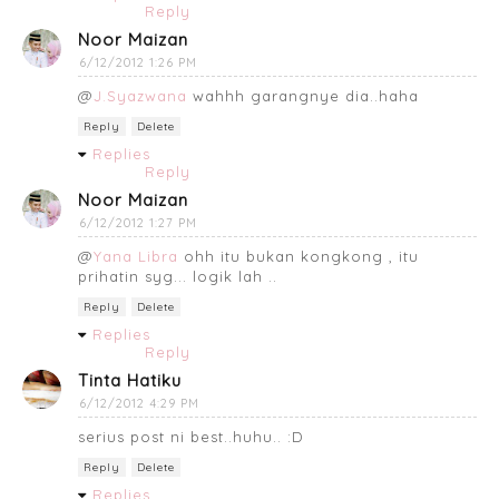
Reply
Noor Maizan
6/12/2012 1:26 PM
@
J.Syazwana
wahhh garangnye dia..haha
Reply
Delete
Replies
Reply
Noor Maizan
6/12/2012 1:27 PM
@
Yana Libra
ohh itu bukan kongkong , itu
prihatin syg... logik lah ..
Reply
Delete
Replies
Reply
Tinta Hatiku
6/12/2012 4:29 PM
serius post ni best..huhu.. :D
Reply
Delete
Replies