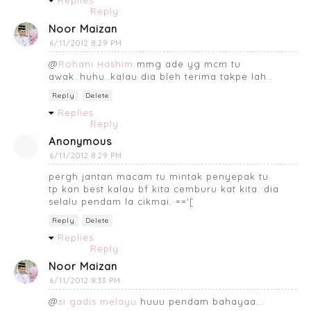
Reply
Noor Maizan
6/11/2012 8:29 PM
@
Rohani Hashim
mmg ade yg mcm tu
awak..huhu..kalau dia bleh terima takpe lah..
Reply
Delete
Replies
Reply
Anonymous
6/11/2012 8:29 PM
pergh jantan macam tu mintak penyepak tu.
tp kan best kalau bf kita cemburu kat kita. dia
selalu pendam la cikmai. =='[
Reply
Delete
Replies
Reply
Noor Maizan
6/11/2012 8:33 PM
@
si gadis melayu
huuu pendam bahayaa...