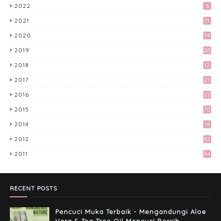
2022
6
Facebook 'Kami Suka Terjah Blog'
March 24, 2017
2021
11
2020
19
Apa Aku Buat Dengan Voucher RM300
Lazada?
2019
20
April 11, 2017
2018
12
9
Kali Pertama Tempah Header & Gambar
2017
21
Sidebar dari Mellya Crayola.
3
2016
23
February 11, 2017
6
2015
70
Misi Mencari Bloglist!
2014
16
April 06, 2017
2012
82
2011
94
Preparation Majlis Tunang Simple
June 18, 2017
RECENT POSTS
Pencuci Muka Terbaik - Mengandungi Aloe
Vera & Tea Tree Oil Mencuci Bersih