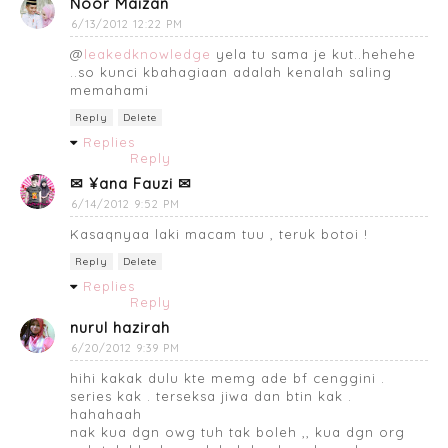
Noor Maizan
6/13/2012 12:22 PM
@
leakedknowledge
yela tu sama je kut..hehehe
..so kunci kbahagiaan adalah kenalah saling
memahami
Reply
Delete
Replies
Reply
✉ ¥ana Fauzi ✉
6/14/2012 9:52 PM
Kasaqnyaa laki macam tuu , teruk botoi !
Reply
Delete
Replies
Reply
nurul hazirah
6/20/2012 9:39 PM
hihi kakak dulu kte memg ade bf cenggini .
series kak . terseksa jiwa dan btin kak .
hahahaah
nak kua dgn owg tuh tak boleh ,, kua dgn org