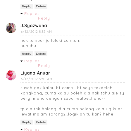
Reply
Delete
Replies
Reply
J.Syazwana
6/12/2012 8:32 AM
nak tampar je lelaki camtuh.
huhuhu
Reply
Delete
Replies
Reply
Liyana Anuar
6/12/2012 9:51 AM
susah gak kalau bf camtu..bf saya takdelah
kongkong, cuma kalau boleh dia nak tahu aje sy
pergi mana dengan sapa, watpe..huhu~~
tp dia tak halang..dia cuma halang kalau g kuar
lewat malam sorang2..logiklah tu kan? hehe~
Reply
Delete
Replies