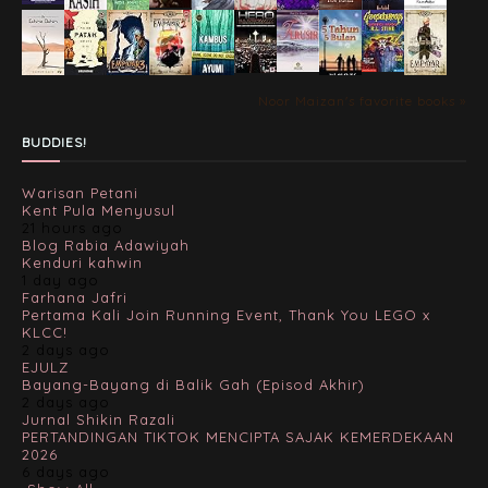
Noor Maizan's favorite books »
BUDDIES!
Warisan Petani
Kent Pula Menyusul
21 hours ago
Blog Rabia Adawiyah
Kenduri kahwin
1 day ago
Farhana Jafri
Pertama Kali Join Running Event, Thank You LEGO x
KLCC!
2 days ago
EJULZ
Bayang-Bayang di Balik Gah (Episod Akhir)
2 days ago
Jurnal Shikin Razali
PERTANDINGAN TIKTOK MENCIPTA SAJAK KEMERDEKAAN
2026
6 days ago