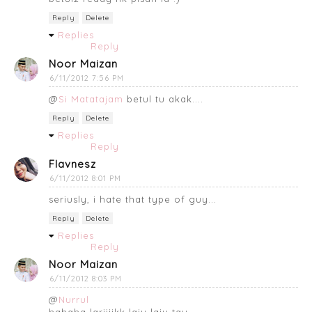
Reply
Delete
Replies
Reply
Noor Maizan
6/11/2012 7:56 PM
@
Si Matatajam
betul tu akak....
Reply
Delete
Replies
Reply
Flavnesz
6/11/2012 8:01 PM
seriusly, i hate that type of guy...
Reply
Delete
Replies
Reply
Noor Maizan
6/11/2012 8:03 PM
@
Nurrul
hahaha lariiiikk laju laju tau