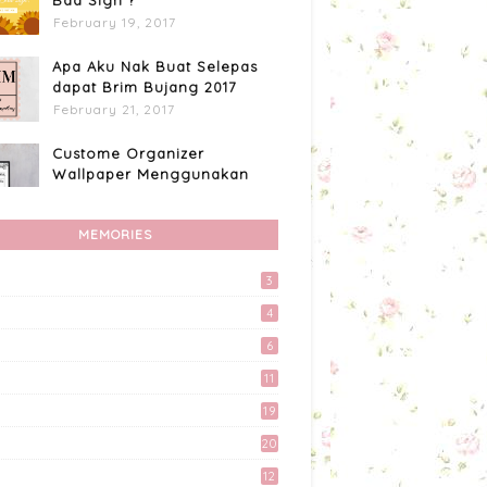
Bad Sign ?
February 19, 2017
Apa Aku Nak Buat Selepas
dapat Brim Bujang 2017
February 21, 2017
Custome Organizer
Wallpaper Menggunakan
Photoscape
April 15, 2017
MEMORIES
Apa Aku Buat Dengan
Voucher RM300 Lazada?
3
April 11, 2017
4
Akhirnya Blog Mayy Jie
6
Lulus Juga Adsense
11
April 27, 2017
19
Kali Pertama Tempah Header
20
& Gambar Sidebar dari
Mellya Crayola.
12