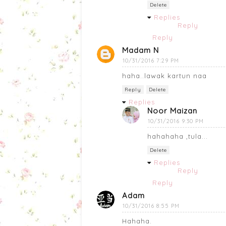
Delete
Replies
Reply
Reply
Madam N
10/31/2016 7:29 PM
haha..lawak kartun naa
Reply
Delete
Replies
Noor Maizan
10/31/2016 9:30 PM
hahahaha ,tula...
Delete
Replies
Reply
Reply
Adam
10/31/2016 8:55 PM
Hahaha.