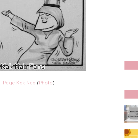
 :
Page Kak Nab
(
Photo
)