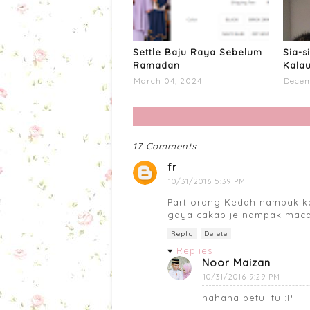
Settle Baju Raya Sebelum
Sia-s
Ramadan
Kalau
March 04, 2024
Decem
17 Comments
fr
10/31/2016 5:39 PM
Part orang Kedah nampak ka
gaya cakap je nampak maca
Reply
Delete
Replies
Noor Maizan
10/31/2016 9:29 PM
hahaha betul tu :P