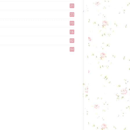
February 11, 2017
9
21
3
Preparation Majlis Tunang
23
Simple
6
70
June 18, 2017
16
Tingkatkan Trafik Blog
82
dengan Group Facebook
'Kami Suka Terjah Blog'
94
March 24, 2017
Misi Mencari Bloglist!
April 06, 2017