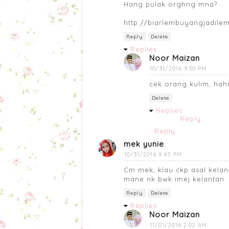
Hang pulak orghng mna?
http://biarlembuyangjadile
Reply
Delete
Replies
Noor Maizan
10/31/2016 9:30 PM
cek orang kulim, ha
Delete
Replies
Reply
Reply
mek yunie
10/31/2016 9:45 PM
Cm mek, klau ckp asal kelan
mane nk bwk imej kelantan.
Reply
Delete
Replies
Noor Maizan
11/01/2016 2:02 AM