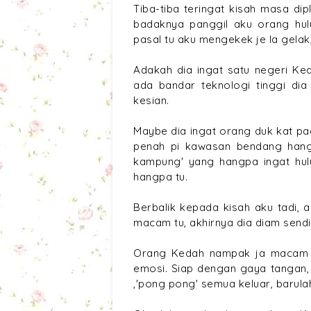
Tiba-tiba teringat kisah masa di
badaknya panggil aku orang hulu
pasal tu aku mengekek je la gelak,
Adakah dia ingat satu negeri Ke
ada bandar teknologi tinggi dia 
kesian.
Maybe dia ingat orang duk kat pa
penah pi kawasan bendang hangp
kampung' yang hangpa ingat hul
hangpa tu.
Berbalik kepada kisah aku tadi,
macam tu, akhirnya dia diam sendir
Orang Kedah nampak ja macam k
emosi. Siap dengan gaya tangan, 
,'pong pong' semua keluar, barula