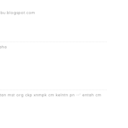
mbu.blogspot.com
haha
tan mst org ckp xnmpk cm kelntn pn --' entah cm