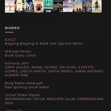
Noor Maizan's favorite books »
BUDDIES!
EJULZ
Bayang-Bayang di Balik Gah (Episod Akhir)
8 hours ago
Warisan Petani
Buah Duku Johor
19 hours ago
Farhana Jafri
ZARIF GHAZZI, AKMAL ASYRAF, DAI FUAD, EVERTTS
GOMES, CHECH HARITH, SERTAI MIERUL AIMAN BINTANGI
KUDRAT 1968
1 day ago
Blog Rabia Adawiyah
Nasi goreng untuk bekal
2 days ago
Jurnal Shikin Razali
PERTANDINGAN TIKTOK MENCIPTA SAJAK KEMERDEKAAN
2026
4 days ago
Show All