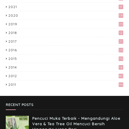
2021
11
2020
19
Akhirnya Blog Mayy Jie Lulus Juga
Adsense
2019
20
April 27, 2017
2018
12
9
Kali Pertama Tempah Header & Gambar
2017
21
Sidebar dari Mellya Crayola.
3
2016
23
February 11, 2017
6
2015
70
Misi Mencari Bloglist!
2014
16
April 06, 2017
2012
82
2011
94
Tingkatkan Trafik Blog dengan Group
Facebook 'Kami Suka Terjah Blog'
March 24, 2017
RECENT POSTS
Pencuci Muka Terbaik - Mengandungi Aloe
Vera & Tea Tree Oil Mencuci Bersih