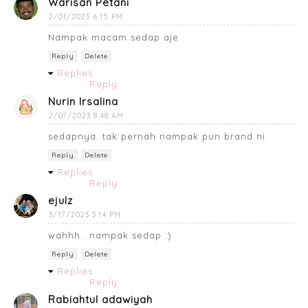
Warisan Petani
2/01/2023 6:15 PM
Nampak macam sedap aje
Reply
Delete
Replies
Reply
Nurin Irsalina
2/07/2023 8:48 AM
sedapnya. tak pernah nampak pun brand ni
Reply
Delete
Replies
Reply
ejulz
3/17/2023 3:14 PM
wahhh.. nampak sedap :)
Reply
Delete
Replies
Reply
Rabiahtul adawiyah