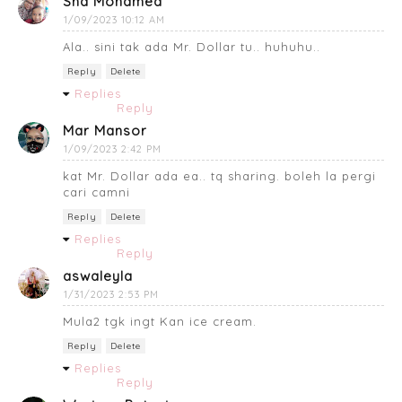
Sha Mohamed
1/09/2023 10:12 AM
Ala.. sini tak ada Mr. Dollar tu.. huhuhu..
Reply
Delete
Replies
Reply
Mar Mansor
1/09/2023 2:42 PM
kat Mr. Dollar ada ea.. tq sharing. boleh la pergi
cari camni
Reply
Delete
Replies
Reply
aswaleyla
1/31/2023 2:53 PM
Mula2 tgk ingt Kan ice cream.
Reply
Delete
Replies
Reply