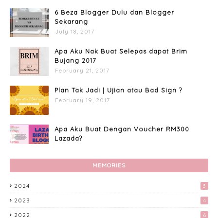
6 Beza Blogger Dulu dan Blogger
Sekarang
July 18, 2017
Apa Aku Nak Buat Selepas dapat Brim
Bujang 2017
February 21, 2017
Plan Tak Jadi | Ujian atau Bad Sign ?
February 19, 2017
Apa Aku Buat Dengan Voucher RM300
Lazada?
April 11, 2017
MEMORIES
Custome Organizer Wallpaper
Menggunakan Photoscape
2024
3
April 15, 2017
2023
4
Preparation Majlis Tunang Simple
2022
6
June 18, 2017