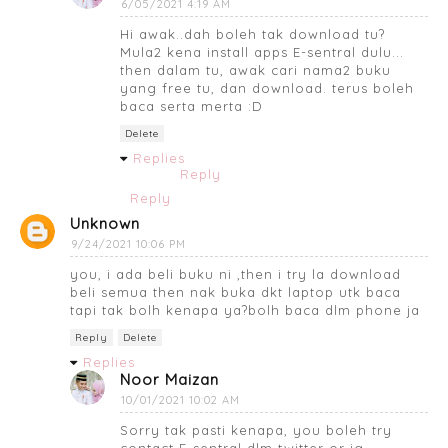
6/05/2021 4:19 AM
Hi awak..dah boleh tak download tu?
Mula2 kena install apps E-sentral dulu...
then dalam tu, awak cari nama2 buku
yang free tu, dan download. terus boleh
baca serta merta :D
Delete
Replies
Reply
Reply
Unknown
9/24/2021 10:06 PM
you, i ada beli buku ni ,then i try la download
beli semua then nak buka dkt laptop utk baca
tapi tak bolh kenapa ya?bolh baca dlm phone ja
Reply
Delete
Replies
Noor Maizan
10/01/2021 10:02 AM
Sorry tak pasti kenapa, you boleh try
contact E-sentral dlm twitter or ig.