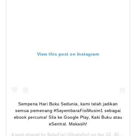
View this post on Instagram
Sempena Hari Buku Sedunia, kami telah jadikan
semua pemenang #SayembaraFixiMusim1 sebagai
ebook percuma! Sila ke Google Play, Kaki Buku atau
eSentral. Makasih!
A post shared by
BukuFixi
(@bukufixi) on
Apr 22, 2020 at 6:50pm PDT