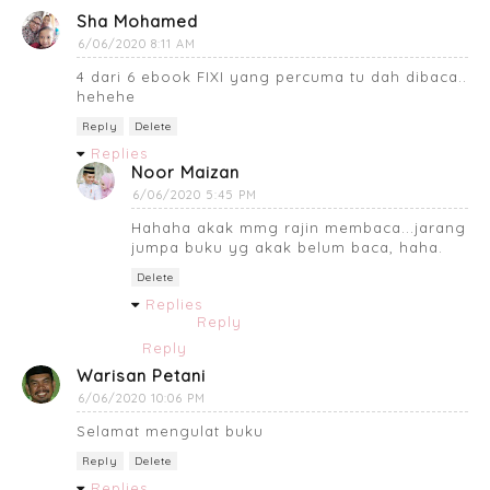
Sha Mohamed
6/06/2020 8:11 AM
4 dari 6 ebook FIXI yang percuma tu dah dibaca..
hehehe
Reply
Delete
Replies
Noor Maizan
6/06/2020 5:45 PM
Hahaha akak mmg rajin membaca...jarang
jumpa buku yg akak belum baca, haha.
Delete
Replies
Reply
Reply
Warisan Petani
6/06/2020 10:06 PM
Selamat mengulat buku
Reply
Delete
Replies