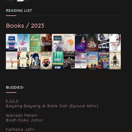
READING LIST
Books / 2023
Noor Maizan's favorite books »
BUDDIES!
EJULZ
Bayang-Bayang di Balik Gah (Episod Akhir)
16 hours ago
Warisan Petani
Buah Duku Johor
1 day ago
Farhana Jafri