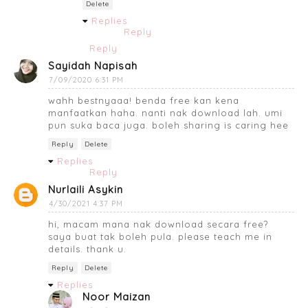
Delete
Replies
Reply
Reply
Sayidah Napisah
7/09/2020 6:31 PM
wahh bestnyaaa! benda free kan kena
manfaatkan haha. nanti nak download lah. umi
pun suka baca juga. boleh sharing is caring hee
Reply
Delete
Replies
Reply
Nurlaili Asykin
4/30/2021 4:37 PM
hi, macam mana nak download secara free?
saya buat tak boleh pula. please teach me in
details. thank u.
Reply
Delete
Replies
Noor Maizan