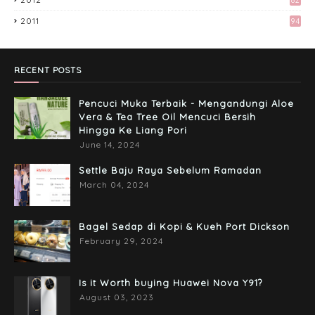
2011
94
Tingkatkan Trafik Blog dengan Group
Facebook 'Kami Suka Terjah Blog'
March 24, 2017
RECENT POSTS
Pencuci Muka Terbaik - Mengandungi Aloe
Vera & Tea Tree Oil Mencuci Bersih
Hingga Ke Liang Pori
June 14, 2024
Settle Baju Raya Sebelum Ramadan
March 04, 2024
Bagel Sedap di Kopi & Kueh Port Dickson
February 29, 2024
Is it Worth buying Huawei Nova Y91?
August 03, 2023